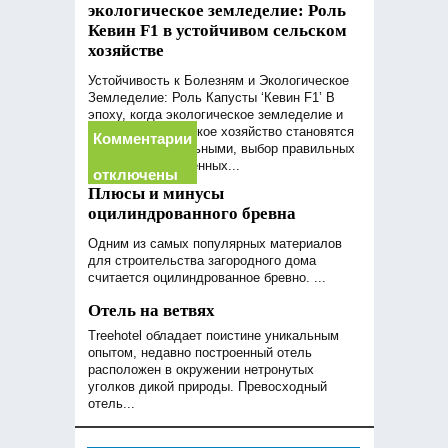
экологическое земледелие: Роль
Кевин F1 в устойчивом сельском
хозяйстве
Устойчивость к Болезням и Экологическое
Земледелие: Роль Капусты ‘Кевин F1’ В
эпоху, когда экологическое земледелие и
устойчивое сельское хозяйство становятся
Комментарии
все более актуальными, выбор правильных
сельскохозяйственных...
отключены
Плюсы и минусы
оцилиндрованного бревна
Одним из самых популярных материалов
для строительства загородного дома
считается оцилиндрованное бревно. ...
Отель на ветвях
к
Treehotel обладает поистине уникальным
опытом, недавно построенный отель
записи
расположен в окружении нетронутых
уголков дикой природы. Превосходный
отель...
Устойчивость
к