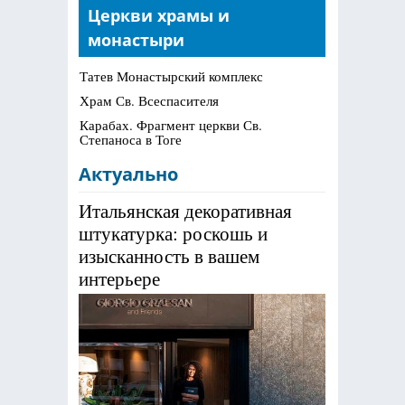
Церкви храмы и
болезням
монастыри
и
Татев Монастырский комплекс
экологическое
Храм Св. Всеспасителя
Карабах. Фрагмент церкви Св.
земледелие:
Степаноса в Тоге
Роль
Актуально
Кевин
Итальянская декоративная
F1
штукатурка: роскошь и
изысканность в вашем
в
интерьере
устойчивом
сельском
хозяйстве