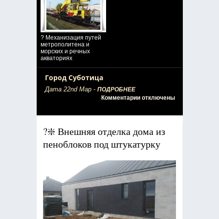
? Механизация путей
метрополитена и
морских и речных
акваториях
Город Суботица
Дата 22nd Мар -
ПОДРОБНЕЕ
к
Комментарии
отключены
записи
Город
Суботица
?❇️ Внешняя отделка дома из
пеноблоков под штукатурку