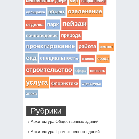
мир
межкомнатные двери
направление
озеленение
объект
облицовка
пейзаж
парк
отделка
почвоведение
природа
проектирование
работа
ремонт
сад
специальность
среда
список
строительство
сфера
тонкость
услуга
флористика
штукатурка
эпоха
Рубрики
Архитектура Общественных зданий
Архитектура Промышленных зданий