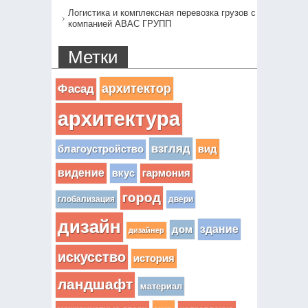
Логистика и комплексная перевозка грузов с
компанией АВАС ГРУПП
Метки
архитектор
Фасад
архитектура
взгляд
вид
благоустройство
видение
вкус
гармония
город
глобализация
двери
дизайн
здание
дом
дизайнер
искусство
история
ландшафт
материал