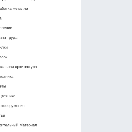
аботка металла
а
пление
ана труда
илки
олок
уальная архитектура
техника
еты
цтехника
ртсооружения
тьи
оительный Материал