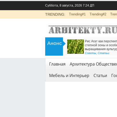
Суббота, 8 августа, 2026 7:24 ДП
TRENDING:
Trending#1
Trending#2
Tren
>
Инженерно-экологические изыскания
Есть р
Анонс
для строительства: основа
Железн
ты
безопасной реализации проектов
<
Геодези
Геодезия и геология
,
Услуги
Главная
Архитектура Обществе
Мебель и Интерьер
Статьи
Го