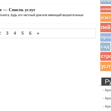
матер
е — Список услуг
напра
 объекта, будь это частный дом или имеющий внушительные
озе
пей
2
3
4
5
6
»
про
сад
стр
усл
Р
Арх
Арх
Арх