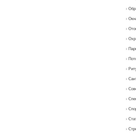
Обр
Окн
Ото
Охр
Пар
Пот
Рит
Сан
Сов
Спе
Спо
Ста
Стр