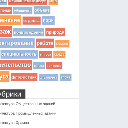
иал
мир
межкомнатные двери
объект
вление
облицовка
ленение
парк
отделка
заж
почвоведение
природа
ектирование
работа
ремонт
специальность
среда
список
оительство
сфера
тонкость
уга
флористика
эпоха
штукатурка
убрики
итектура Общественных зданий
итектура Промышленных зданий
итектура Храмов