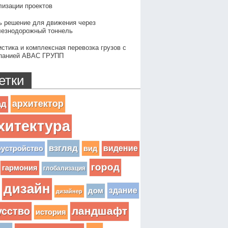
лизации проектов
ь решение для движения через
езнодорожный тоннель
истика и комплексная перевозка грузов с
панией АВАС ГРУПП
етки
архитектор
ад
хитектура
взгляд
вид
видение
оустройство
город
гармония
глобализация
дизайн
здание
дом
дизайнер
усство
ландшафт
история