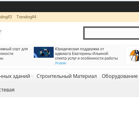
ding#3
Trending#4
ешение для движения через
Логистика и комплексная перевозка грузов с
одорожный тоннель
компанией АВАС ГРУПП
я и геология
Транспорт и логистика
,
Услуги
нных зданий
Строительный Материал
Оборудование 
стевая