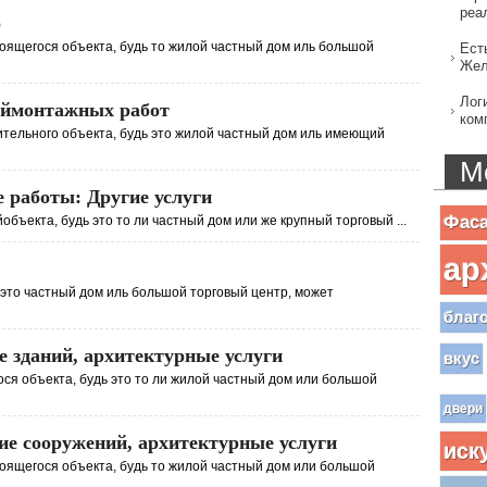
реа
о
роящегося объекта, будь то жилой частный дом иль большой
Ест
Жел
Лог
оймонтажных работ
ком
ительного объекта, будь это жилой частный дом иль имеющий
М
 работы: Другие услуги
Фас
объекта, будь это то ли частный дом или же крупный торговый ...
ар
 это частный дом иль большой торговый центр, может
благ
 зданий, архитектурные услуги
вкус
ося объекта, будь это то ли жилой частный дом или большой
двери
ие сооружений, архитектурные услуги
иск
роящегося объекта, будь то жилой частный дом или большой