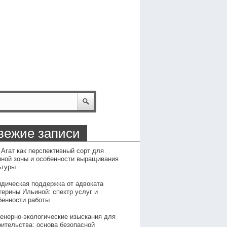
вежие записи
 Агат как перспективный сорт для
пной зоны и особенности выращивания
ьтуры
дическая поддержка от адвоката
терины Ильиной: спектр услуг и
бенности работы
енерно-экологические изыскания для
оительства: основа безопасной