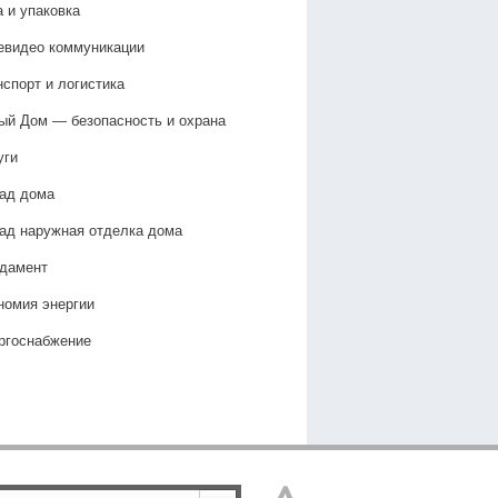
а и упаковка
евидео коммуникации
нспорт и логистика
ый Дом — безопасность и охрана
уги
ад дома
ад наружная отделка дома
дамент
номия энергии
ргоснабжение