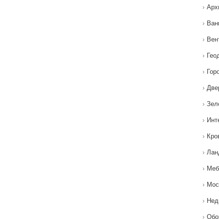
Арх
Ван
Вен
Гео
Гор
Две
Зел
Инт
Кро
Лан
Меб
Мос
Нед
Обо