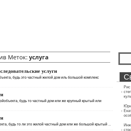
ив Меток:
услуга
следовательские услуги
С
объекта, будь это частный жилой дом иль большой комплекс
Рис
сте
ги
кул
ройобъекта, будь то частный дом или же крупный крытый или
Юри
Ека
осо
ги
кта, будь то ли это жилой частный дом или же большой крытый ...
Инж
стр