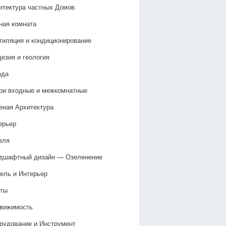
итектура частных Домов
ная комната
тиляция и кондиционирование
дезия и геология
ода
ри входные и межкомнатные
еная Архитектура
ерьер
вля
дшафтный дизайн — Озеленение‎
ель и Интерьер
ты
вижимость
рудование и Инструмент