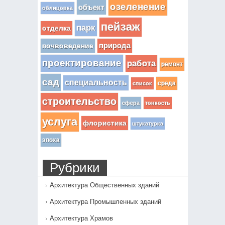
озеленение
объект
облицовка
пейзаж
парк
отделка
почвоведение
природа
проектирование
работа
ремонт
сад
специальность
среда
список
строительство
сфера
тонкость
услуга
флористика
штукатурка
эпоха
Рубрики
Архитектура Общественных зданий
Архитектура Промышленных зданий
Архитектура Храмов