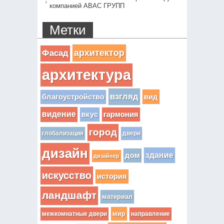
компанией АВАС ГРУПП
Метки
архитектор
Фасад
архитектура
взгляд
вид
благоустройство
видение
вкус
гармония
город
глобализация
двери
дизайн
здание
дом
дизайнер
искусство
история
ландшафт
материал
мир
межкомнатные двери
направление