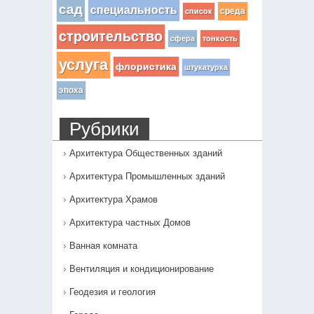
сад
специальность
среда
список
строительство
сфера
тонкость
услуга
флористика
штукатурка
эпоха
Рубрики
Архитектура Общественных зданий
Архитектура Промышленных зданий
Архитектура Храмов
Архитектура частных Домов
Ванная комната
Вентиляция и кондиционирование
Геодезия и геология