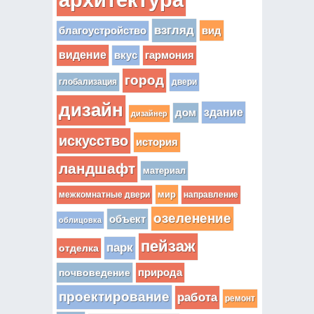
взгляд
вид
благоустройство
видение
вкус
гармония
город
глобализация
двери
дизайн
здание
дом
дизайнер
искусство
история
ландшафт
материал
мир
межкомнатные двери
направление
озеленение
объект
облицовка
пейзаж
парк
отделка
почвоведение
природа
проектирование
работа
ремонт