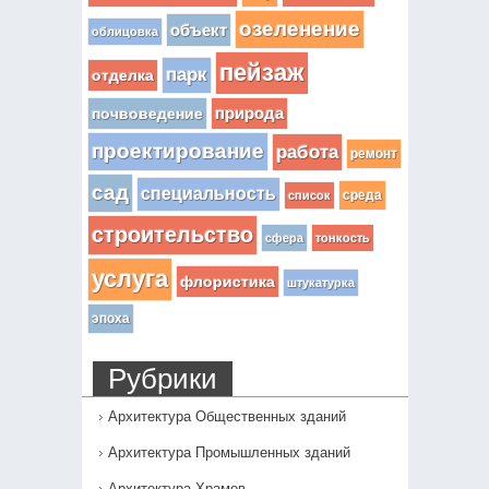
озеленение
объект
облицовка
пейзаж
парк
отделка
почвоведение
природа
проектирование
работа
ремонт
сад
специальность
среда
список
строительство
сфера
тонкость
услуга
флористика
штукатурка
эпоха
Рубрики
Архитектура Общественных зданий
Архитектура Промышленных зданий
Архитектура Храмов