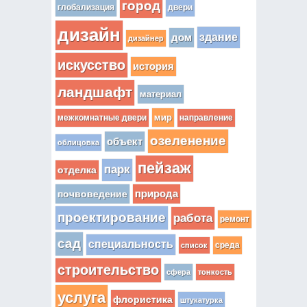
город
глобализация
двери
дизайн
здание
дом
дизайнер
искусство
история
ландшафт
материал
мир
межкомнатные двери
направление
озеленение
объект
облицовка
пейзаж
парк
отделка
почвоведение
природа
проектирование
работа
ремонт
сад
специальность
среда
список
строительство
сфера
тонкость
услуга
флористика
штукатурка