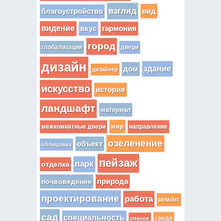
взгляд
вид
благоустройство
видение
вкус
гармония
город
глобализация
двери
дизайн
здание
дом
дизайнер
искусство
история
ландшафт
материал
мир
межкомнатные двери
направление
озеленение
объект
облицовка
пейзаж
парк
отделка
почвоведение
природа
проектирование
работа
ремонт
сад
специальность
среда
список