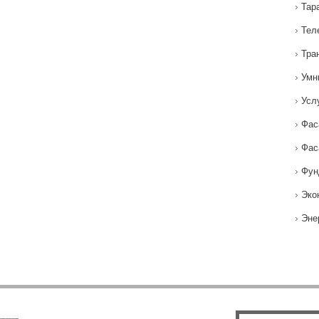
Тар
Тел
Тра
Умн
Усл
Фас
Фас
Фун
Эко
Эне