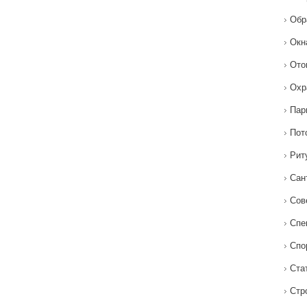
Обр
Окн
Ото
Охр
Пар
Пот
Рит
Сан
Сов
Спе
Спо
Ста
Стр