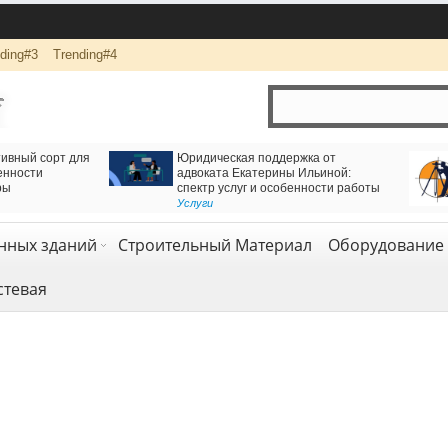
ding#3
Trending#4
для движения через
Логистика и комплексная перевозка грузов с
ный тоннель
компанией АВАС ГРУПП
огия
Транспорт и логистика
,
Услуги
нных зданий
Строительный Материал
Оборудование 
стевая