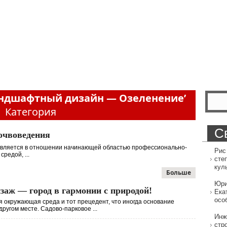
андшафтный дизайн — Озеленение‎’
Категория
С
почвоведения
вляется в отношении начинающей областью профессионально-
Рис
редой, ...
сте
кул
Больше
Юри
аж — город в гармонии с природой!
Ека
осо
я окружающая среда и тот прецедент, что иногда основание
ругом месте. Садово-парковое ...
Инж
стр