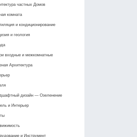
итектура частных Домов
ная комната
тиляция и кондиционирование
дезия и геология
ода
ри входные и межкомнатные
еная Архитектура
ерьер
вля
дшафтный дизайн — Озеленение‎
ель и Интерьер
ты
вижимость
рудование и Инструмент