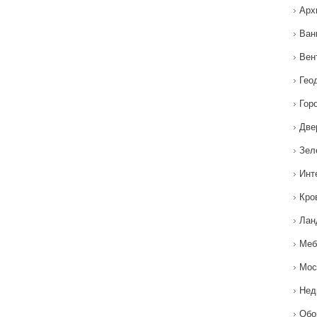
Арх
Ван
Вен
Гео
Гор
Две
Зел
Инт
Кро
Лан
Меб
Мос
Нед
Обо