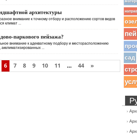
матер
андшафтной архитектуры
напра
азное внимание к точному отбору и расположению сортов видов
озе
я климат ...
пей
адово-паркового пейзажа?
ьное внимание к адекватному подбору и месторасположению
про
 акклиматизированных ...
сад
6
7
8
9
10
11
…
44
»
стр
усл
Р
Арх
Арх
Арх