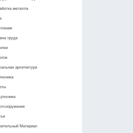
аботка металла
а
пление
ана труда
илки
олок
уальная архитектура
техника
еты
цтехника
ртсооружения
тьи
оительный Материал