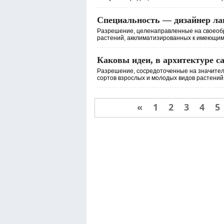
Специальность — дизайнер л
Разрешение, целенаправленные на своеобр
растений, акклиматизированных к имеющимс
Каковы идеи, в архитектуре с
Разрешение, сосредоточенные на значител
сортов взрослых и молодых видов растений,
«
1
2
3
4
5