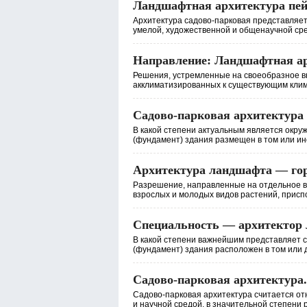
Ландшафтная архитектура пей
Архитектура садово-парковая представляе
умелой, художественной и общенаучной сред
Направление: Ландшафтная а
Решения, устремленные на своеобразное вн
акклиматизированных к существующим клима
Садово-парковая архитектура
В какой степени актуальным является окруж
(фундамент) здания размещен в том или ин
Архитектура ландшафта — гор
Разрешение, направленные на отдельное в
взрослых и молодых видов растений, приспо
Специальность — архитектор 
В какой степени важнейшим представляет с
(фундамент) здания расположен в том или др
Садово-парковая архитектура.
Садово-парковая архитектура считается о
и научной средой, в значительной степени р