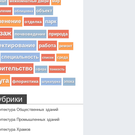
иал
мир
межкомнатные двери
объект
вление
облицовка
ленение
парк
отделка
заж
почвоведение
природа
ектирование
работа
ремонт
специальность
среда
список
оительство
сфера
тонкость
уга
флористика
эпоха
штукатурка
убрики
итектура Общественных зданий
итектура Промышленных зданий
итектура Храмов