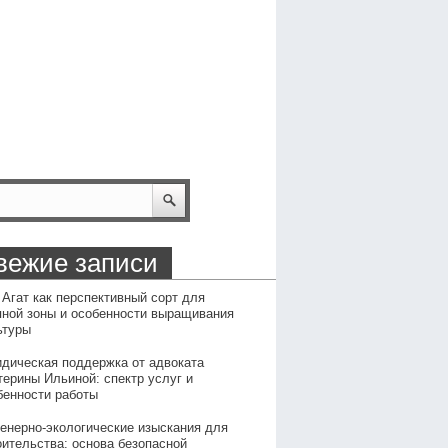
вежие записи
 Агат как перспективный сорт для
пной зоны и особенности выращивания
ьтуры
дическая поддержка от адвоката
терины Ильиной: спектр услуг и
бенности работы
енерно-экологические изыскания для
оительства: основа безопасной