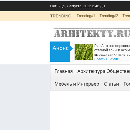
Пятница, 7 августа, 2026 6:48 ДП
TRENDING:
Trending#1
Trending#2
Tren
>
Инженерно-экологические изыскания
Есть решение 
Анонс
для строительства: основа
Железнодорож
безопасной реализации проектов
<
Геодезия и геол
Геодезия и геология
,
Услуги
Главная
Архитектура Обществе
Мебель и Интерьер
Статьи
Го