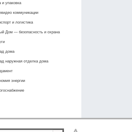
а и упаковка
евидео коммуникации
нспорт и логистика
ый Дом — безопасность и охрана
уги
ад дома
ад наружная отделка дома
дамент
номия энергии
ргоснабжение