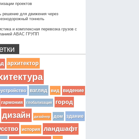
лизации проектов
ь решение для движения через
езнодорожный тоннель
истика и комплексная перевозка грузов с
панией АВАС ГРУПП
етки
архитектор
ад
хитектура
взгляд
вид
видение
оустройство
город
гармония
глобализация
дизайн
здание
дом
дизайнер
усство
ландшафт
история