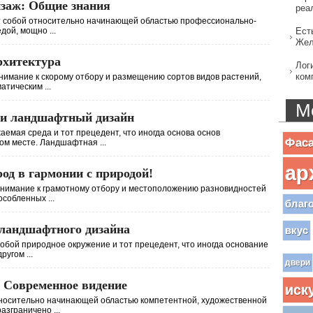
заж: Общие знания
реа
т собой относительно начинающей областью профессионально-
ой, мощно ...
Ест
Жел
рхитектура
Лог
ком
имание к скорому отбору и размещению сортов видов растений,
тическим ...
М
 и ландшафтный дизайн
аемая среда и тот прецедент, что иногда основа основ
Фас
ом месте. Ландшафтная ...
ар
од в гармонии с природой!
нимание к грамотному отбору и местоположению разновидностей
собленных ...
благ
ландшафтного дизайна
вкус
обой природное окружение и тот прецедент, что иногда основание
угом ...
двери
 Современное видение
иск
тносительно начинающей областью компетентной, художественной
азграничено ...