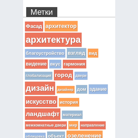
Метки
архитектор
Фасад
архитектура
взгляд
вид
благоустройство
видение
вкус
гармония
город
глобализация
двери
дизайн
здание
дом
дизайнер
искусство
история
ландшафт
материал
мир
межкомнатные двери
направление
озеленение
объект
облицовка