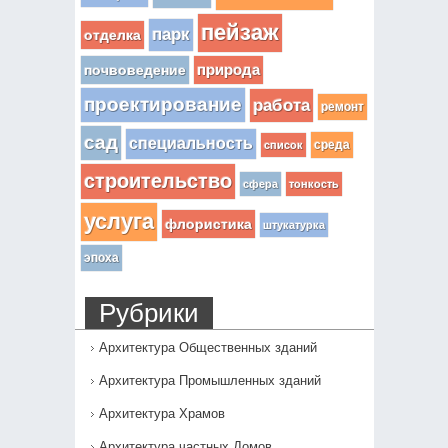
пейзаж
парк
отделка
почвоведение
природа
проектирование
работа
ремонт
сад
специальность
среда
список
строительство
сфера
тонкость
услуга
флористика
штукатурка
эпоха
Рубрики
Архитектура Общественных зданий
Архитектура Промышленных зданий
Архитектура Храмов
Архитектура частных Домов