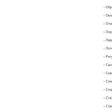
Обр
Окн
Ото
Охр
Пар
Пот
Рит
Сан
Сов
Спе
Спо
Ста
Стр