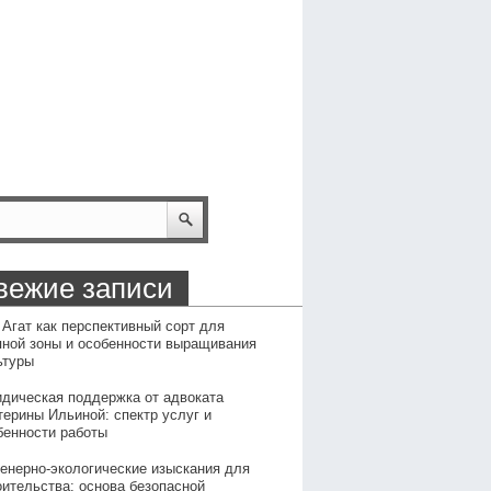
вежие записи
 Агат как перспективный сорт для
пной зоны и особенности выращивания
ьтуры
дическая поддержка от адвоката
терины Ильиной: спектр услуг и
бенности работы
енерно-экологические изыскания для
оительства: основа безопасной