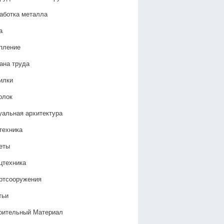
аботка металла
а
пление
ана труда
илки
олок
уальная архитектура
техника
еты
цтехника
ртсооружения
тьи
оительный Материал