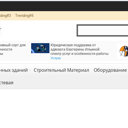
ding#3
Trending#4
ижения через
Логистика и комплексная перевозка грузов с
оннель
компанией АВАС ГРУПП
Транспорт и логистика
,
Услуги
нных зданий
Строительный Материал
Оборудование 
стевая