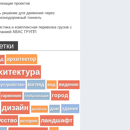
лизации проектов
ь решение для движения через
езнодорожный тоннель
истика и комплексная перевозка грузов с
панией АВАС ГРУПП
етки
архитектор
ад
хитектура
взгляд
вид
видение
оустройство
город
гармония
глобализация
дизайн
здание
дом
дизайнер
усство
ландшафт
история