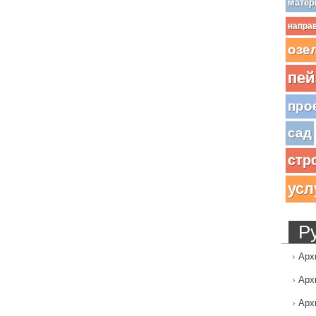
матер
напра
озе
пей
про
сад
стр
усл
Р
Арх
Арх
Арх