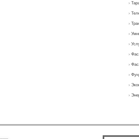
Тар
Тел
Тра
Умн
Усл
Фас
Фас
Фун
Эко
Эне