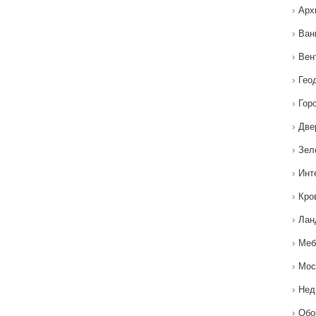
Арх
Ван
Вен
Гео
Гор
Две
Зел
Инт
Кро
Лан
Меб
Мос
Нед
Обо