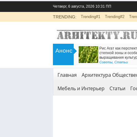
Четверг, 6 августа, 2026 10:31 ПП
TRENDING:
Trending#1
Trending#2
Tren
>
Инженерно-экологические изыскания
Есть решение для дв
Анонс
для строительства: основа
Железнодорожный т
безопасной реализации проектов
<
Геодезия и геология
Геодезия и геология
,
Услуги
Главная
Архитектура Обществе
Мебель и Интерьер
Статьи
Го