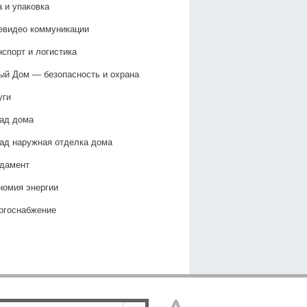
а и упаковка
евидео коммуникации
нспорт и логистика
ый Дом — безопасность и охрана
уги
ад дома
ад наружная отделка дома
дамент
номия энергии
ргоснабжение