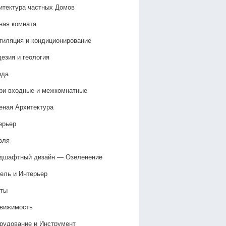
итектура частных Домов
ная комната
тиляция и кондиционирование
дезия и геология
ода
ри входные и межкомнатные
еная Архитектура
ерьер
вля
дшафтный дизайн — Озеленение‎
ель и Интерьер
ты
вижимость
рудование и Инструмент