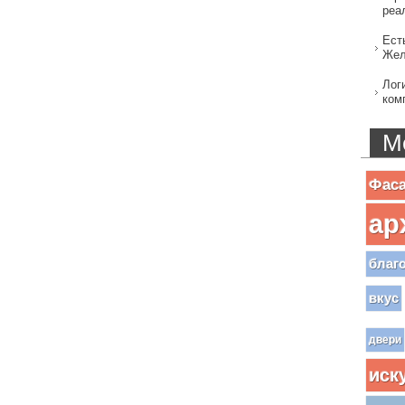
реа
Ест
Жел
Лог
ком
М
Фас
ар
благ
вкус
двери
иск