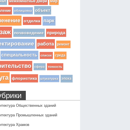
иал
мир
межкомнатные двери
объект
вление
облицовка
ленение
парк
отделка
заж
почвоведение
природа
ектирование
работа
ремонт
специальность
среда
список
оительство
сфера
тонкость
уга
флористика
эпоха
штукатурка
убрики
итектура Общественных зданий
итектура Промышленных зданий
итектура Храмов