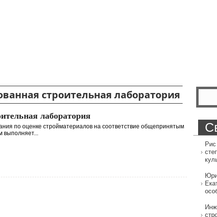
ованная строительная лаборатория
ительная лаборатория
С
ния по оценке стройматериалов на соответствие общепринятым
 выполняет...
Рис
сте
кул
Юри
Ека
осо
Инж
стр