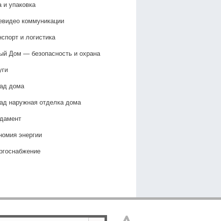
а и упаковка
евидео коммуникации
нспорт и логистика
ый Дом — безопасность и охрана
уги
ад дома
ад наружная отделка дома
дамент
номия энергии
ргоснабжение