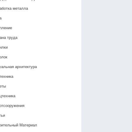
аботка металла
а
пление
ана труда
илки
олок
уальная архитектура
техника
еты
цтехника
ртсооружения
тьи
оительный Материал