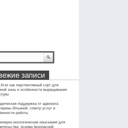
вежие записи
 Агат как перспективный сорт для
пной зоны и особенности выращивания
ьтуры
дическая поддержка от адвоката
терины Ильиной: спектр услуг и
бенности работы
енерно-экологические изыскания для
оительства: основа безопасной