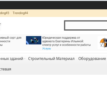
ding#3
Trending#4
ь решение для движения через
Логистика и комплексная перевозка грузо
лезнодорожный тоннель
компанией АВАС ГРУПП
дезия и геология
Транспорт и логистика
,
Услуги
нных зданий
Строительный Материал
Оборудование 
стевая