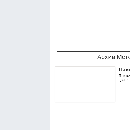
Архив Мет
Пли
Плиточ
здания