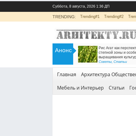
Суббота, 8 августа, 2026 1:36 ДП
TRENDING:
Trending#1
Trending#2
Tren
>
Инженерно-экологические изыскания
Ест
Анонс
:
для строительства: основа
Же
аботы
безопасной реализации проектов
<
Гео
Геодезия и геология
,
Услуги
Главная
Архитектура Обществе
Мебель и Интерьер
Статьи
Го