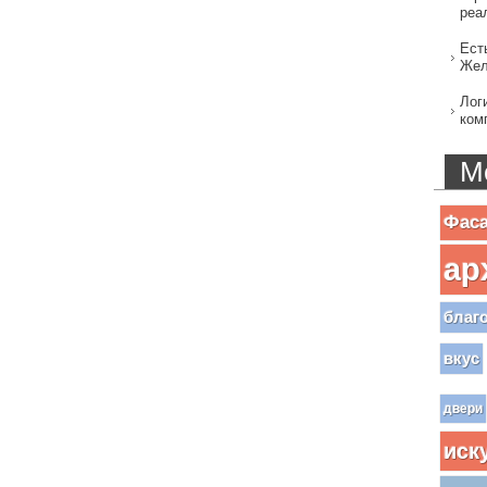
реа
Ест
Жел
Лог
ком
М
Фас
ар
благ
вкус
двери
иск