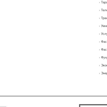
Тар
Тел
Тра
Умн
Усл
Фас
Фас
Фун
Эко
Эне