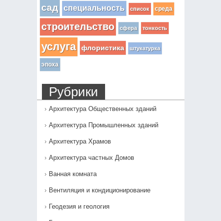
сад
специальность
среда
список
строительство
сфера
тонкость
услуга
флористика
штукатурка
эпоха
Рубрики
Архитектура Общественных зданий
Архитектура Промышленных зданий
Архитектура Храмов
Архитектура частных Домов
Ванная комната
Вентиляция и кондиционирование
Геодезия и геология