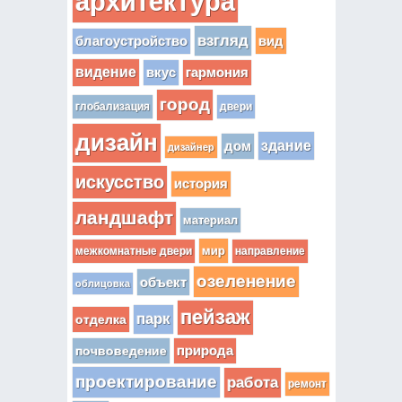
архитектура
взгляд
вид
благоустройство
видение
вкус
гармония
город
глобализация
двери
дизайн
здание
дом
дизайнер
искусство
история
ландшафт
материал
мир
межкомнатные двери
направление
озеленение
объект
облицовка
пейзаж
парк
отделка
почвоведение
природа
проектирование
работа
ремонт