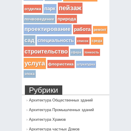
пейзаж
парк
отделка
почвоведение
природа
проектирование
работа
ремонт
сад
специальность
среда
список
строительство
сфера
тонкость
услуга
флористика
штукатурка
эпоха
Рубрики
Архитектура Общественных зданий
Архитектура Промышленных зданий
Архитектура Храмов
Архитектура частных Домов