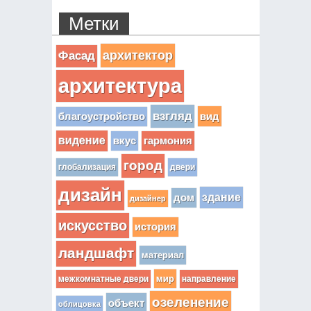
Метки
архитектор
Фасад
архитектура
взгляд
вид
благоустройство
видение
вкус
гармония
город
глобализация
двери
дизайн
здание
дом
дизайнер
искусство
история
ландшафт
материал
мир
межкомнатные двери
направление
озеленение
объект
облицовка