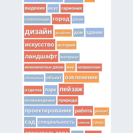
видение
вкус
гармония
город
глобализация
двери
дизайн
здание
дом
дизайнер
искусство
история
ландшафт
материал
мир
межкомнатные двери
направление
озеленение
объект
облицовка
пейзаж
парк
отделка
почвоведение
природа
проектирование
работа
ремонт
сад
специальность
среда
список