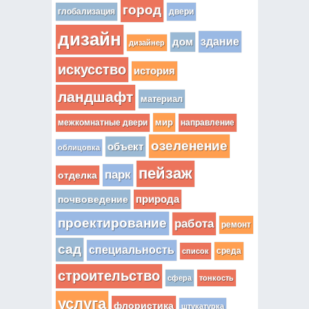
город
глобализация
двери
дизайн
здание
дом
дизайнер
искусство
история
ландшафт
материал
мир
межкомнатные двери
направление
озеленение
объект
облицовка
пейзаж
парк
отделка
почвоведение
природа
проектирование
работа
ремонт
сад
специальность
среда
список
строительство
сфера
тонкость
услуга
флористика
штукатурка