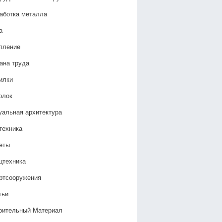
аботка металла
а
пление
ана труда
илки
олок
уальная архитектура
техника
еты
цтехника
ртсооружения
тьи
оительный Материал