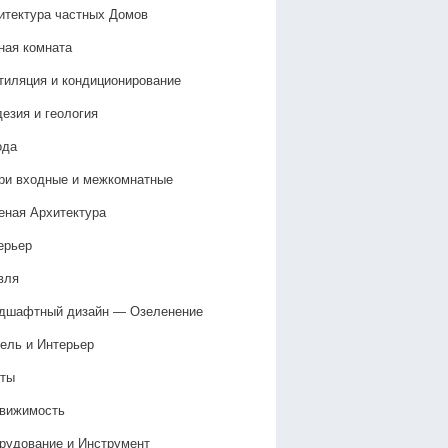
итектура частных Домов
ная комната
тиляция и кондиционирование
дезия и геология
ода
ри входные и межкомнатные
еная Архитектура
ерьер
вля
дшафтный дизайн — Озеленение‎
ель и Интерьер
ты
вижимость
рудование и Инструмент