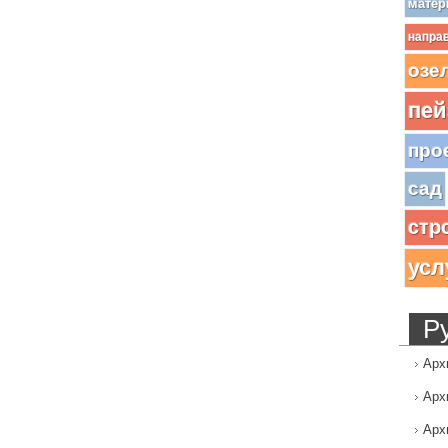
матер
напра
озе
пей
про
сад
стр
усл
Р
Арх
Арх
Арх