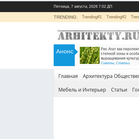
Пятница, 7 августа, 2026 7:02 ДП
TRENDING:
Trending#1
Trending#2
Tren
>
т
Инженерно-экологические изыскания
Анонс
ной:
для строительства: основа
ти работы
безопасной реализации проектов
<
Геодезия и геология
,
Услуги
Главная
Архитектура Обществе
Мебель и Интерьер
Статьи
Го