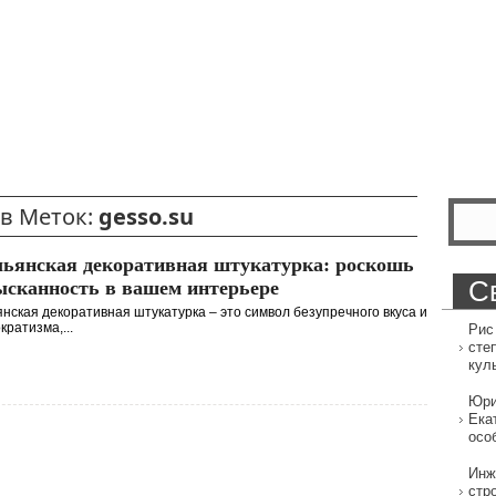
в Меток:
gesso.su
ьянская декоративная штукатурка: роскошь
С
ысканность в вашем интерьере
нская декоративная штукатурка – это символ безупречного вкуса и
кратизма,...
Рис
сте
кул
Юри
Ека
осо
Инж
стр