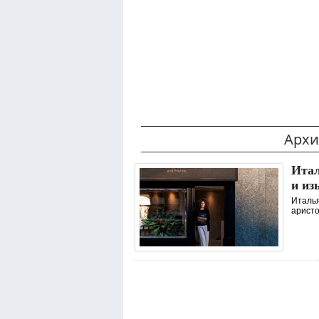
Архи
Итал
и из
Италья
аристо