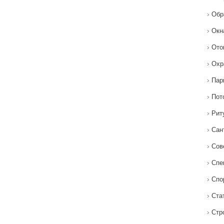
Обр
Окн
Ото
Охр
Пар
Пот
Рит
Сан
Сов
Спе
Спо
Ста
Стр