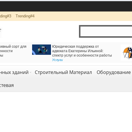
ding#3
Trending#4
Есть решение для движения через
Логистика и комплексная перевозка г
Железнодорожный тоннель
компанией АВАС ГРУПП
Геодезия и геология
Транспорт и логистика
,
Услуги
нных зданий
Строительный Материал
Оборудование 
стевая