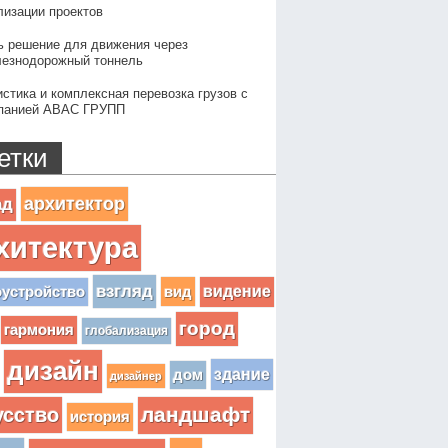
лизации проектов
ь решение для движения через
езнодорожный тоннель
истика и комплексная перевозка грузов с
панией АВАС ГРУПП
етки
архитектор
ад
хитектура
взгляд
вид
видение
оустройство
город
гармония
глобализация
дизайн
здание
дом
дизайнер
усство
ландшафт
история