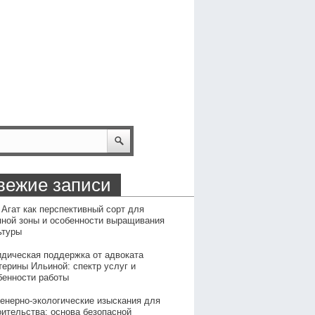
вежие записи
 Агат как перспективный сорт для
пной зоны и особенности выращивания
ьтуры
дическая поддержка от адвоката
терины Ильиной: спектр услуг и
бенности работы
енерно-экологические изыскания для
оительства: основа безопасной