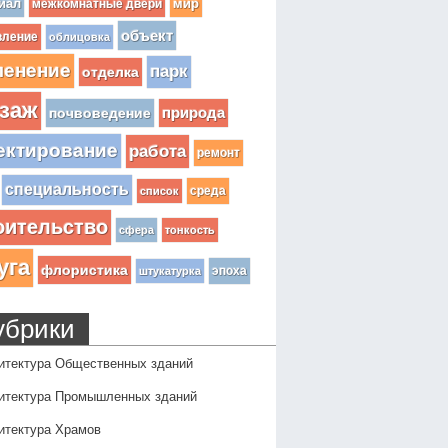
иал
мир
межкомнатные двери
объект
вление
облицовка
ленение
парк
отделка
заж
почвоведение
природа
ектирование
работа
ремонт
специальность
среда
список
оительство
сфера
тонкость
уга
флористика
эпоха
штукатурка
убрики
итектура Общественных зданий
итектура Промышленных зданий
итектура Храмов