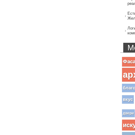
реа
Ест
Жел
Лог
ком
М
Фас
ар
благ
вкус
двери
иск