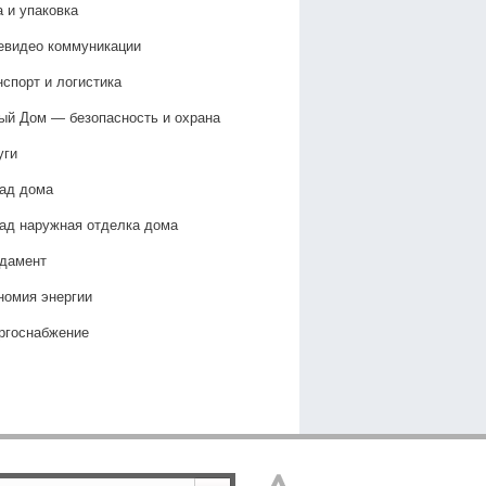
а и упаковка
евидео коммуникации
нспорт и логистика
ый Дом — безопасность и охрана
уги
ад дома
ад наружная отделка дома
дамент
номия энергии
ргоснабжение