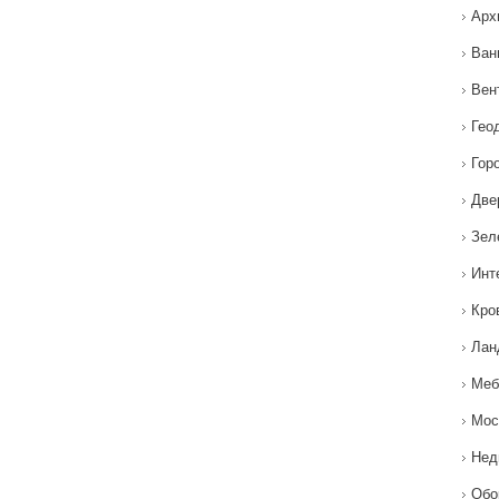
Арх
Ван
Вен
Гео
Гор
Две
Зел
Инт
Кро
Лан
Меб
Мос
Нед
Обо