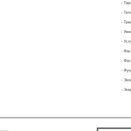
Тар
Тел
Тра
Умн
Усл
Фас
Фас
Фун
Эко
Эне