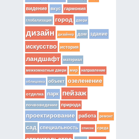
видение
вкус
гармония
город
глобализация
двери
дизайн
здание
дом
дизайнер
искусство
история
ландшафт
материал
мир
межкомнатные двери
направление
озеленение
объект
облицовка
пейзаж
парк
отделка
почвоведение
природа
проектирование
работа
ремонт
сад
специальность
среда
список