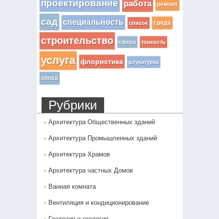
проектирование
работа
ремонт
сад
специальность
среда
список
строительство
сфера
тонкость
услуга
флористика
штукатурка
эпоха
Рубрики
Архитектура Общественных зданий
Архитектура Промышленных зданий
Архитектура Храмов
Архитектура частных Домов
Ванная комната
Вентиляция и кондиционирование
Геодезия и геология