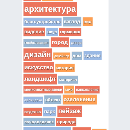
архитектура
взгляд
вид
благоустройство
видение
вкус
гармония
город
глобализация
двери
дизайн
здание
дом
дизайнер
искусство
история
ландшафт
материал
мир
межкомнатные двери
направление
озеленение
объект
облицовка
пейзаж
парк
отделка
почвоведение
природа