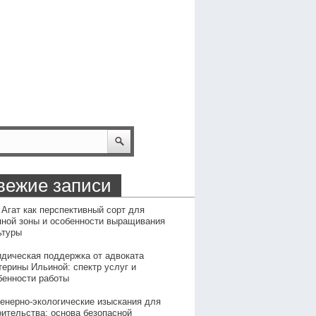
вежие записи
 Агат как перспективный сорт для
пной зоны и особенности выращивания
ьтуры
дическая поддержка от адвоката
терины Ильиной: спектр услуг и
бенности работы
енерно-экологические изыскания для
оительства: основа безопасной