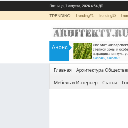
Пятница, 7 августа, 2026 4:54 ДП
TRENDING:
Trending#1
Trending#2
Tren
>
жка от
Инженерно-экологические изыскания
Анонс
Ильиной:
для строительства: основа
енности работы
безопасной реализации проектов
<
Геодезия и геология
,
Услуги
Главная
Архитектура Обществе
Мебель и Интерьер
Статьи
Го