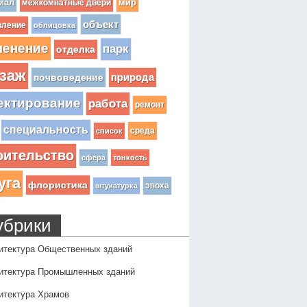
иал
мир
межкомнатные двери
объект
вление
облицовка
ленение
парк
отделка
заж
почвоведение
природа
ектирование
работа
ремонт
специальность
среда
список
оительство
сфера
тонкость
уга
флористика
эпоха
штукатурка
убрики
итектура Общественных зданий
итектура Промышленных зданий
итектура Храмов