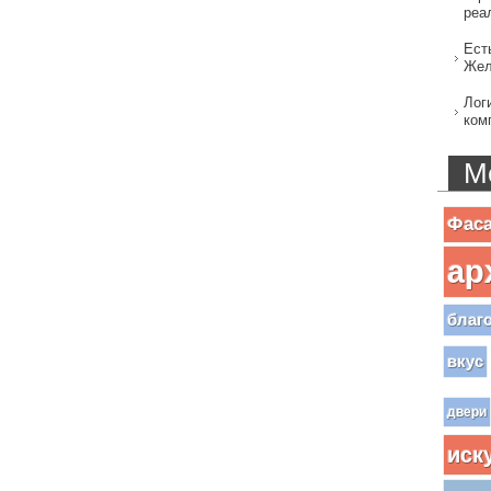
реа
Ест
Жел
Лог
ком
М
Фас
ар
благ
вкус
двери
иск