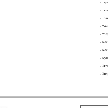
Тар
Тел
Тра
Умн
Усл
Фас
Фас
Фун
Эко
Эне