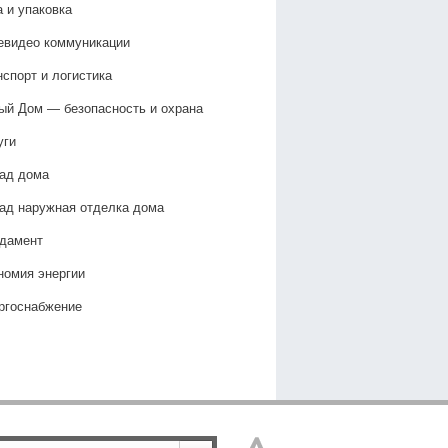
а и упаковка
евидео коммуникации
нспорт и логистика
ый Дом — безопасность и охрана
уги
ад дома
ад наружная отделка дома
дамент
номия энергии
ргоснабжение