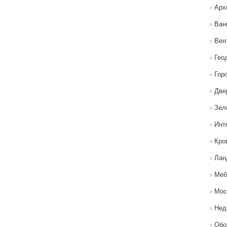
Арх
Ван
Вен
Гео
Гор
Две
Зел
Инт
Кро
Лан
Меб
Мос
Нед
Обо