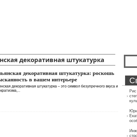
нская декоративная штукатурка
ьянская декоративная штукатурка: роскошь
С
ысканность в вашем интерьере
нская декоративная штукатурка – это символ безупречного вкуса и
кратизма,...
Рис
сте
кул
Юри
Ека
осо
Инж
стр