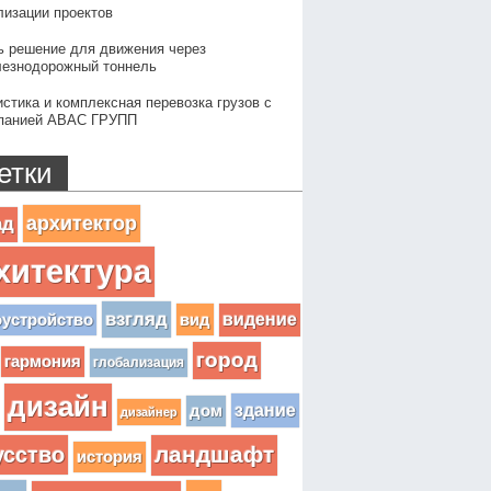
лизации проектов
ь решение для движения через
езнодорожный тоннель
истика и комплексная перевозка грузов с
панией АВАС ГРУПП
етки
архитектор
ад
хитектура
взгляд
вид
видение
оустройство
город
гармония
глобализация
дизайн
здание
дом
дизайнер
усство
ландшафт
история