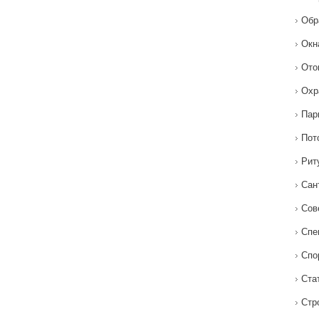
Обр
Окн
Ото
Охр
Пар
Пот
Рит
Сан
Сов
Спе
Спо
Ста
Стр