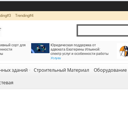
ding#3
Trending#4
Есть решение для движения через
Логистика и комплексная перево
Железнодорожный тоннель
компанией АВАС ГРУПП
Геодезия и геология
Транспорт и логистика
,
Услуги
нных зданий
Строительный Материал
Оборудование 
стевая