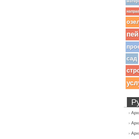
матер
напра
озе
пей
про
сад
стр
усл
Р
Арх
Арх
Арх