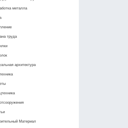
аботка металла
а
пление
ана труда
илки
олок
уальная архитектура
техника
еты
цтехника
ртсооружения
тьи
оительный Материал