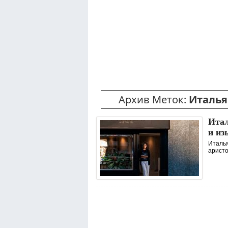
Архив Меток:
Италья
Итал
и из
Италья
аристо