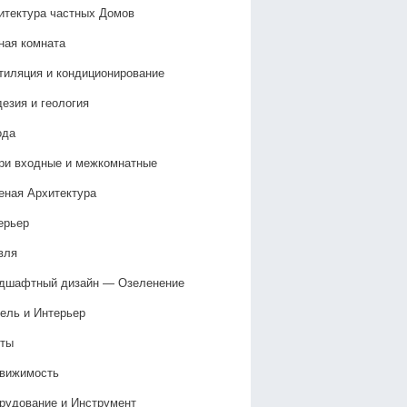
итектура частных Домов
ная комната
тиляция и кондиционирование
дезия и геология
ода
ри входные и межкомнатные
еная Архитектура
ерьер
вля
дшафтный дизайн — Озеленение‎
ель и Интерьер
ты
вижимость
рудование и Инструмент