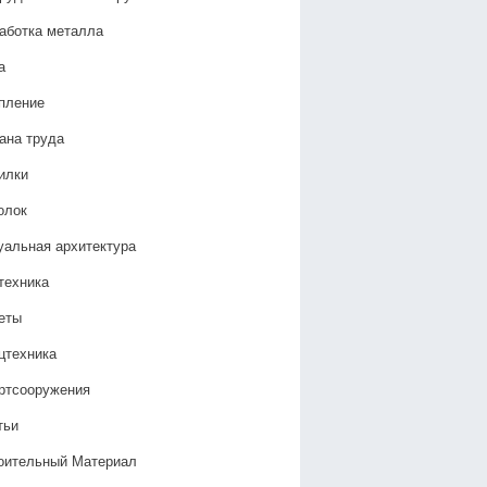
аботка металла
а
пление
ана труда
илки
олок
уальная архитектура
техника
еты
цтехника
ртсооружения
тьи
оительный Материал