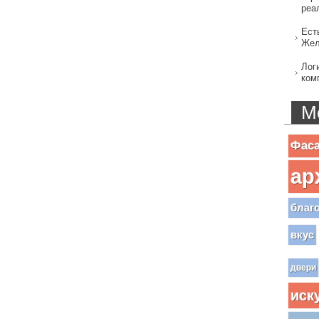
реа
Ест
Жел
Лог
ком
М
Фас
ар
благ
вкус
двери
иск