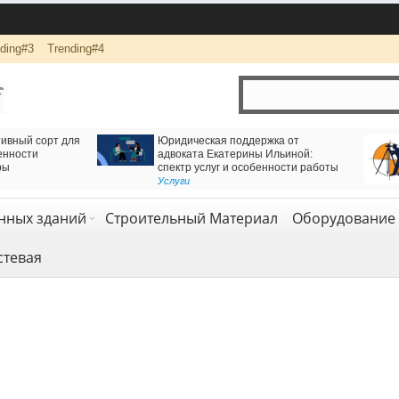
ding#3
Trending#4
ижения через
Логистика и комплексная перевозка грузов с
оннель
компанией АВАС ГРУПП
Транспорт и логистика
,
Услуги
нных зданий
Строительный Материал
Оборудование 
стевая