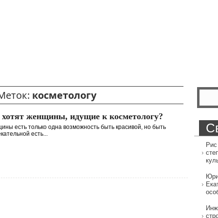
Меток:
косметологу
 хотят женщины, идущие к косметологу?
С
ины есть только одна возможность быть красивой, но быть
кательной есть...
Рис
сте
кул
Юри
Ека
осо
Инж
стр