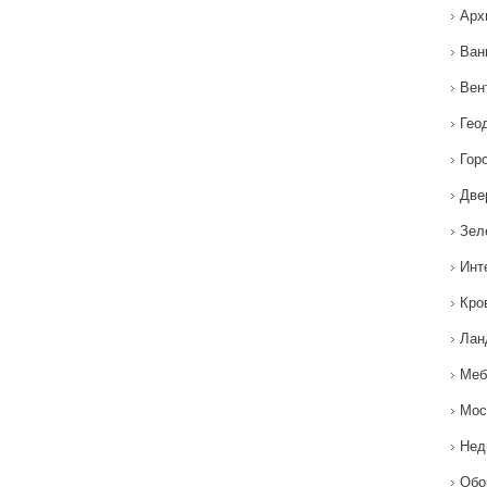
Арх
Ван
Вен
Гео
Гор
Две
Зел
Инт
Кро
Лан
Меб
Мос
Нед
Обо