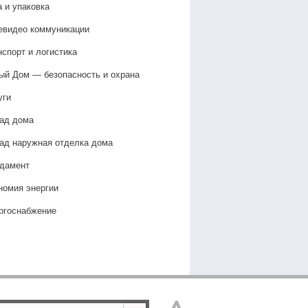
а и упаковка
евидео коммуникации
нспорт и логистика
ый Дом — безопасность и охрана
уги
ад дома
ад наружная отделка дома
дамент
номия энергии
ргоснабжение