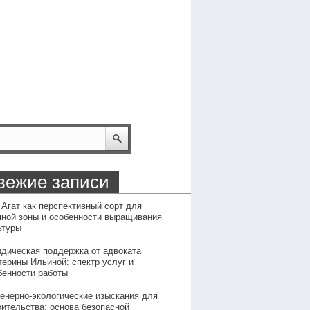
вежие записи
 Агат как перспективный сорт для
пной зоны и особенности выращивания
ьтуры
дическая поддержка от адвоката
терины Ильиной: спектр услуг и
бенности работы
енерно-экологические изыскания для
оительства: основа безопасной