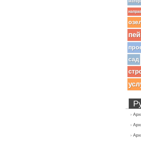
матер
напра
озе
пей
про
сад
стр
усл
Р
Арх
Арх
Арх