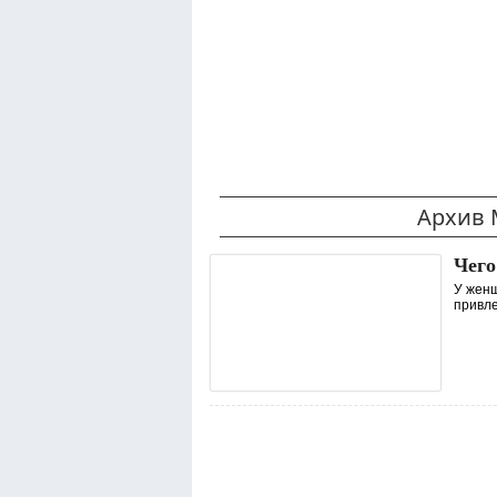
Архив 
Чего
У женщ
привле