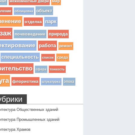
иал
мир
межкомнатные двери
объект
вление
облицовка
ленение
парк
отделка
заж
почвоведение
природа
ектирование
работа
ремонт
специальность
среда
список
оительство
сфера
тонкость
уга
флористика
эпоха
штукатурка
убрики
итектура Общественных зданий
итектура Промышленных зданий
итектура Храмов