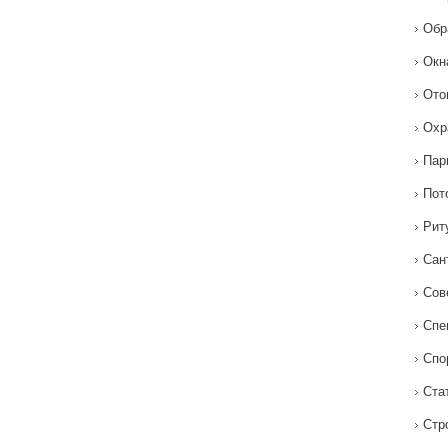
Обр
Окн
Ото
Охр
Пар
Пот
Рит
Сан
Сов
Спе
Спо
Ста
Стр