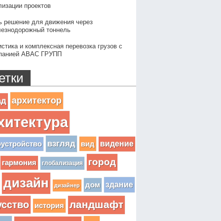
лизации проектов
ь решение для движения через
езнодорожный тоннель
истика и комплексная перевозка грузов с
панией АВАС ГРУПП
етки
архитектор
ад
хитектура
взгляд
вид
видение
оустройство
город
гармония
глобализация
дизайн
здание
дом
дизайнер
усство
ландшафт
история