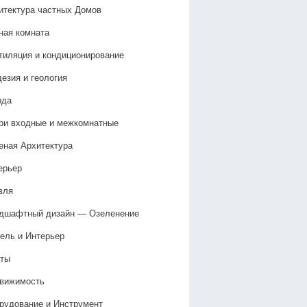
итектура частных Домов
ная комната
тиляция и кондиционирование
дезия и геология
ода
ри входные и межкомнатные
еная Архитектура
ерьер
вля
дшафтный дизайн — Озеленение‎
ель и Интерьер
ты
вижимость
рудование и Инструмент