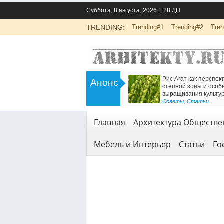
Суббота, 8 августа, 2026 1:28 ДП
TRENDING:
Trending#1
Trending#2
Tren
>
Инженерно-экологические изыскания
Есть решение для дв
Анонс
для строительства: основа
Железнодорожный т
безопасной реализации проектов
<
Геодезия и геология
Геодезия и геология
,
Услуги
Главная
Архитектура Обществе
Мебель и Интерьер
Статьи
Го