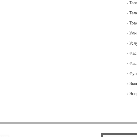
Тар
Тел
Тра
Умн
Усл
Фас
Фас
Фун
Эко
Эне