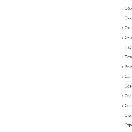
Обр
Окн
Ото
Охр
Пар
Пот
Рит
Сан
Сов
Спе
Спо
Ста
Стр