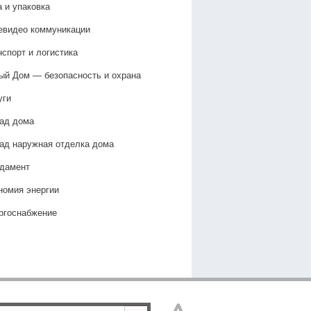
а и упаковка
евидео коммуникации
нспорт и логистика
ый Дом — безопасность и охрана
уги
ад дома
ад наружная отделка дома
дамент
номия энергии
ргоснабжение