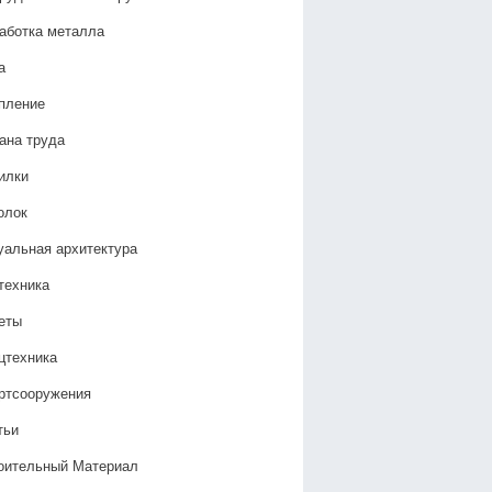
аботка металла
а
пление
ана труда
илки
олок
уальная архитектура
техника
еты
цтехника
ртсооружения
тьи
оительный Материал