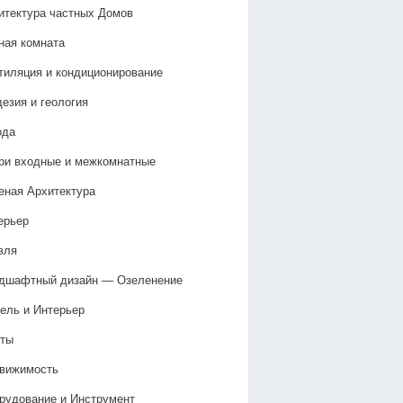
итектура частных Домов
ная комната
тиляция и кондиционирование
дезия и геология
ода
ри входные и межкомнатные
еная Архитектура
ерьер
вля
дшафтный дизайн — Озеленение‎
ель и Интерьер
ты
вижимость
рудование и Инструмент