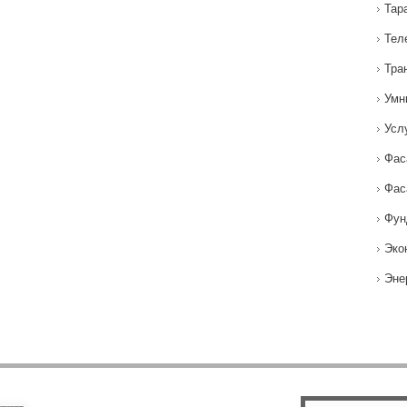
Тар
Тел
Тра
Умн
Усл
Фас
Фас
Фун
Эко
Эне