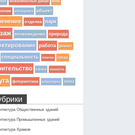
иал
мир
межкомнатные двери
объект
вление
облицовка
ленение
парк
отделка
заж
почвоведение
природа
ектирование
работа
ремонт
специальность
среда
список
оительство
сфера
тонкость
уга
флористика
эпоха
штукатурка
убрики
итектура Общественных зданий
итектура Промышленных зданий
итектура Храмов