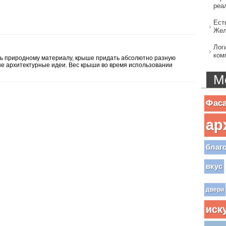
реа
Ест
Жел
Лог
ком
ь природному материалу, крыше придать абсолютно разную
е архитектурные идеи. Вес крыши во время использовании
М
Фас
ар
благ
вкус
двери
иск