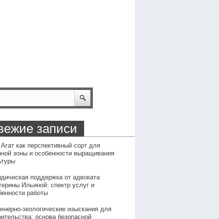
вежие записи
 Агат как перспективный сорт для
пной зоны и особенности выращивания
ьтуры
дическая поддержка от адвоката
терины Ильиной: спектр услуг и
бенности работы
енерно-экологические изыскания для
оительства: основа безопасной