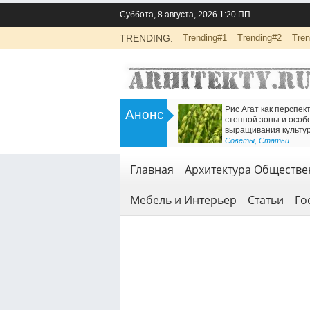
Суббота, 8 августа, 2026 1:20 ПП
TRENDING:
Trending#1
Trending#2
Tren
>
Инженерно-экологические изыскания
Есть решение для дв
Анонс
для строительства: основа
Железнодорожный т
безопасной реализации проектов
<
Геодезия и геология
Геодезия и геология
,
Услуги
Главная
Архитектура Обществе
Мебель и Интерьер
Статьи
Го