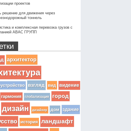
лизации проектов
ь решение для движения через
езнодорожный тоннель
истика и комплексная перевозка грузов с
панией АВАС ГРУПП
етки
архитектор
ад
хитектура
взгляд
вид
видение
оустройство
город
гармония
глобализация
дизайн
здание
дом
дизайнер
усство
ландшафт
история