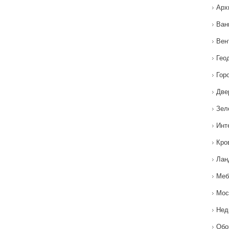
Арх
Ван
Вен
Гео
Гор
Две
Зел
Инт
Кро
Лан
Меб
Мос
Нед
Обо