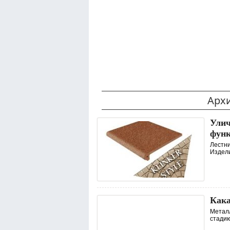
Арх
Улич
функ
Лестни
Издели
Кака
Металл
стадию