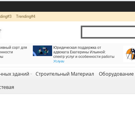
ding#3
Trending#4
ижения через
Логистика и комплексная перевозка грузов с
оннель
компанией АВАС ГРУПП
Транспорт и логистика
,
Услуги
нных зданий
Строительный Материал
Оборудование 
стевая