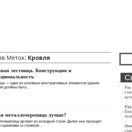
ив Меток:
Кровля
ная лестница. Конструкция и
С
циональность
ца — один из основных конструктивных элементов здания.
я должны быть...
Рис
сте
кул
Юри
Ека
я металлочерепица лучше?
осо
очерепицу делают из холодной стали. Далее она проходит
 оцинковки со сложной...
Инж
стр