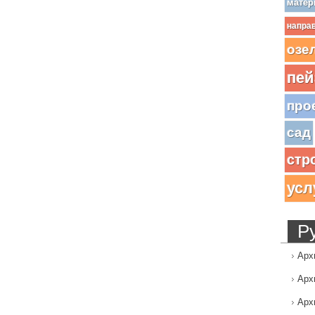
матер
напра
озе
пей
про
сад
стр
усл
Р
Арх
Арх
Арх