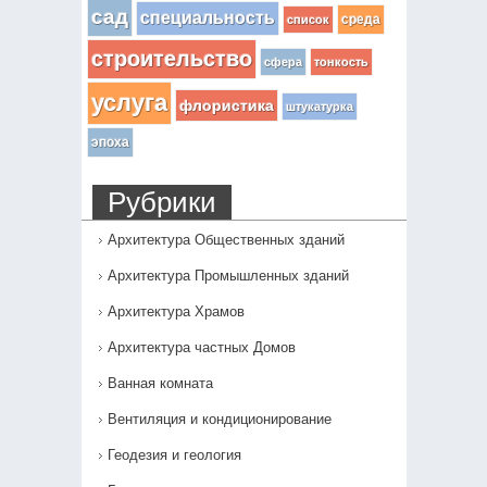
сад
специальность
среда
список
строительство
сфера
тонкость
услуга
флористика
штукатурка
эпоха
Рубрики
Архитектура Общественных зданий
Архитектура Промышленных зданий
Архитектура Храмов
Архитектура частных Домов
Ванная комната
Вентиляция и кондиционирование
Геодезия и геология