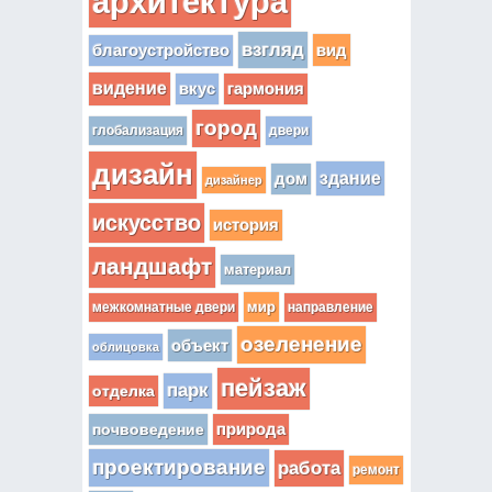
архитектура
взгляд
вид
благоустройство
видение
вкус
гармония
город
глобализация
двери
дизайн
здание
дом
дизайнер
искусство
история
ландшафт
материал
мир
межкомнатные двери
направление
озеленение
объект
облицовка
пейзаж
парк
отделка
почвоведение
природа
проектирование
работа
ремонт