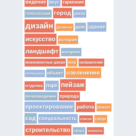
видение
вкус
гармония
город
глобализация
двери
дизайн
здание
дом
дизайнер
искусство
история
ландшафт
материал
мир
межкомнатные двери
направление
озеленение
объект
облицовка
пейзаж
парк
отделка
почвоведение
природа
проектирование
работа
ремонт
сад
специальность
среда
список
строительство
сфера
тонкость