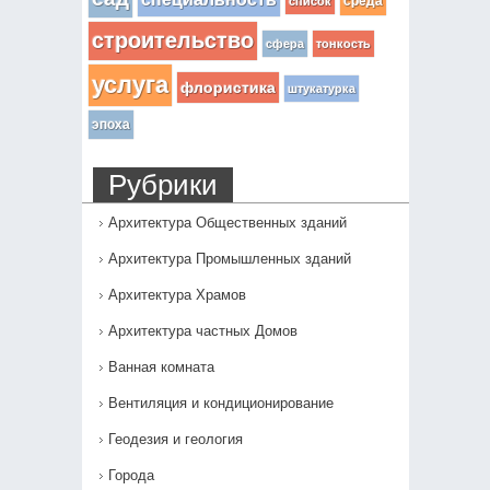
среда
список
строительство
сфера
тонкость
услуга
флористика
штукатурка
эпоха
Рубрики
Архитектура Общественных зданий
Архитектура Промышленных зданий
Архитектура Храмов
Архитектура частных Домов
Ванная комната
Вентиляция и кондиционирование
Геодезия и геология
Города