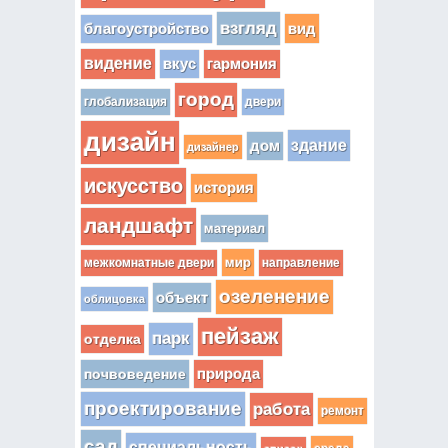
взгляд
вид
благоустройство
видение
вкус
гармония
город
глобализация
двери
дизайн
здание
дом
дизайнер
искусство
история
ландшафт
материал
мир
межкомнатные двери
направление
озеленение
объект
облицовка
пейзаж
парк
отделка
почвоведение
природа
проектирование
работа
ремонт
сад
специальность