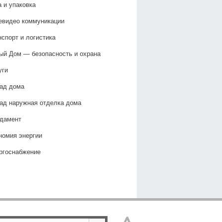
а и упаковка
евидео коммуникации
нспорт и логистика
ый Дом — безопасность и охрана
уги
ад дома
ад наружная отделка дома
дамент
номия энергии
ргоснабжение