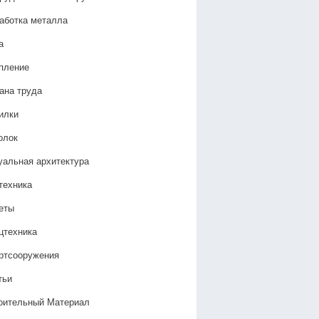
аботка металла
а
пление
ана труда
илки
олок
уальная архитектура
техника
еты
цтехника
ртсооружения
тьи
оительный Материал