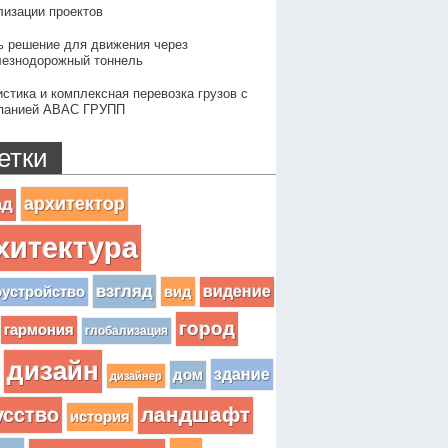
лизации проектов
ь решение для движения через
езнодорожный тоннель
истика и комплексная перевозка грузов с
панией АВАС ГРУПП
етки
архитектор
ад
хитектура
взгляд
вид
видение
оустройство
город
гармония
глобализация
дизайн
здание
дом
дизайнер
усство
ландшафт
история