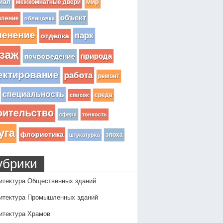
иал
мир
межкомнатные двери
объект
вление
облицовка
ленение
парк
отделка
заж
почвоведение
природа
ектирование
работа
ремонт
специальность
среда
список
оительство
сфера
тонкость
уга
флористика
эпоха
штукатурка
убрики
итектура Общественных зданий
итектура Промышленных зданий
итектура Храмов