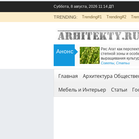
Суббота, 8 августа, 2026 11:14 ДП
TRENDING:
Trending#1
Trending#2
Tren
>
Инженерно-экологические изыскания
Есть
Анонс
для строительства: основа
Жел
боты
безопасной реализации проектов
<
Геод
Геодезия и геология
,
Услуги
Главная
Архитектура Обществе
Мебель и Интерьер
Статьи
Го