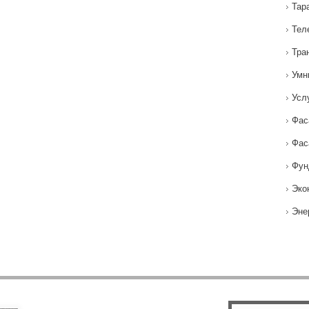
Тар
Тел
Тра
Умн
Усл
Фас
Фас
Фун
Эко
Эне