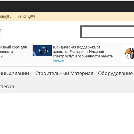
ding#3
Trending#4
 решение для движения через
Логистика и комплексная перевозка грузов
езнодорожный тоннель
компанией АВАС ГРУПП
езия и геология
Транспорт и логистика
,
Услуги
нных зданий
Строительный Материал
Оборудование 
стевая