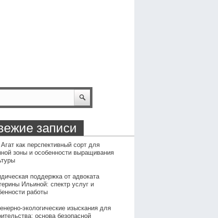
вежие записи
 Агат как перспективный сорт для
пной зоны и особенности выращивания
ьтуры
дическая поддержка от адвоката
терины Ильиной: спектр услуг и
бенности работы
енерно-экологические изыскания для
оительства: основа безопасной