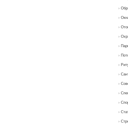
Обр
Окн
Ото
Охр
Пар
Пот
Рит
Сан
Сов
Спе
Спо
Ста
Стр