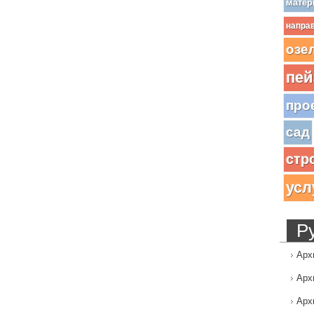
матер
напра
озе
пей
про
сад
стр
усл
Р
Арх
Арх
Арх