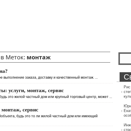
в Меток:
монтаж
на?
С
е выполнение заказа, доставку и качественный монтаж. ...
Рис
: услуги, монтаж, сервис
сте
кул
будь это жилой частный дом или крупный торговый центр, может ...
Юри
 монтаж, сервис
Ека
осо
йобъекта, будь это то ли жилой частный дом или имеющий
Инж
стр