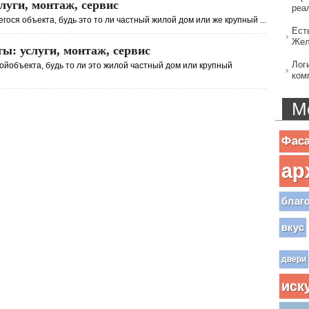
уги, монтаж, сервис
реа
ося объекта, будь это то ли частный жилой дом или же крупный ...
Ест
Жел
: услуги, монтаж, сервис
Лог
ройобъекта, будь то ли это жилой частный дом или крупный
ком
М
Фас
ар
благ
вкус
двери
иск