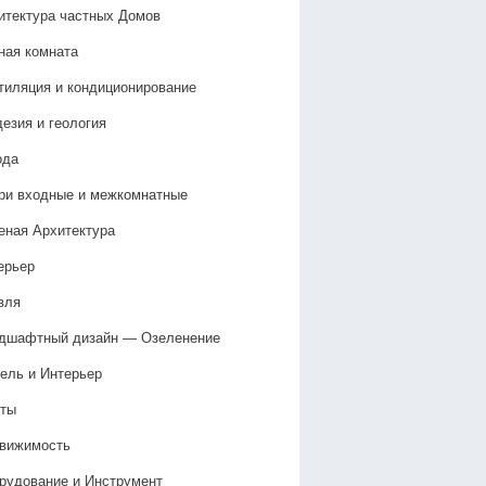
итектура частных Домов
ная комната
тиляция и кондиционирование
дезия и геология
ода
ри входные и межкомнатные
еная Архитектура
ерьер
вля
дшафтный дизайн — Озеленение‎
ель и Интерьер
ты
вижимость
рудование и Инструмент