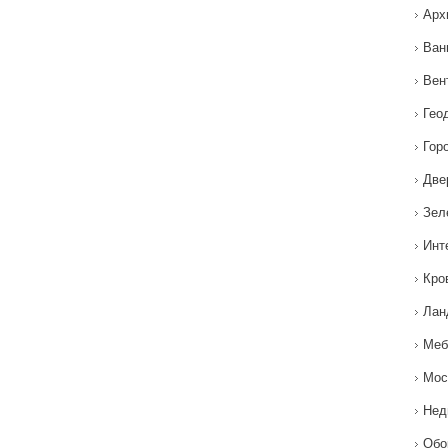
Арх
Ван
Вен
Гео
Гор
Две
Зел
Инт
Кро
Лан
Меб
Мос
Нед
Обо