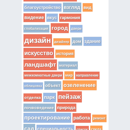
взгляд
вид
благоустройство
видение
вкус
гармония
город
глобализация
двери
дизайн
здание
дом
дизайнер
искусство
история
ландшафт
материал
мир
межкомнатные двери
направление
озеленение
объект
облицовка
пейзаж
парк
отделка
почвоведение
природа
проектирование
работа
ремонт
сад
специальность
среда
список