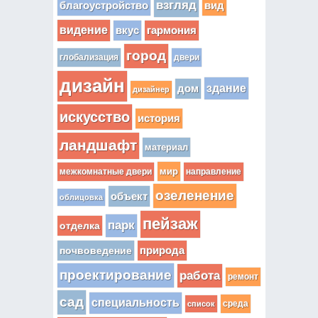
взгляд
вид
благоустройство
видение
вкус
гармония
город
глобализация
двери
дизайн
здание
дом
дизайнер
искусство
история
ландшафт
материал
мир
межкомнатные двери
направление
озеленение
объект
облицовка
пейзаж
парк
отделка
почвоведение
природа
проектирование
работа
ремонт
сад
специальность
среда
список