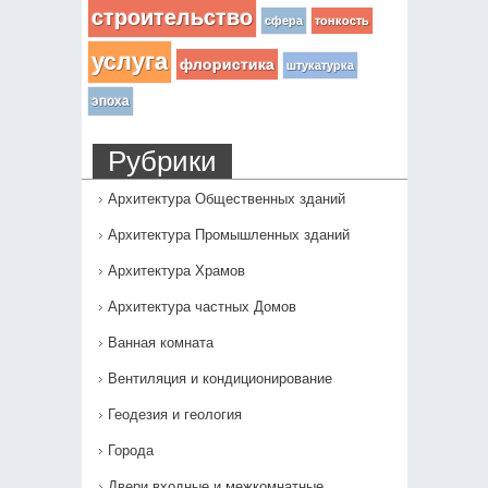
строительство
сфера
тонкость
услуга
флористика
штукатурка
эпоха
Рубрики
Архитектура Общественных зданий
Архитектура Промышленных зданий
Архитектура Храмов
Архитектура частных Домов
Ванная комната
Вентиляция и кондиционирование
Геодезия и геология
Города
Двери входные и межкомнатные