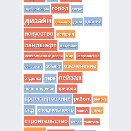
город
глобализация
двери
дизайн
здание
дом
дизайнер
искусство
история
ландшафт
материал
мир
межкомнатные двери
направление
озеленение
объект
облицовка
пейзаж
парк
отделка
почвоведение
природа
проектирование
работа
ремонт
сад
специальность
среда
список
строительство
сфера
тонкость