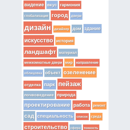
видение
вкус
гармония
город
глобализация
двери
дизайн
здание
дом
дизайнер
искусство
история
ландшафт
материал
мир
межкомнатные двери
направление
озеленение
объект
облицовка
пейзаж
парк
отделка
почвоведение
природа
проектирование
работа
ремонт
сад
специальность
среда
список
строительство
сфера
тонкость