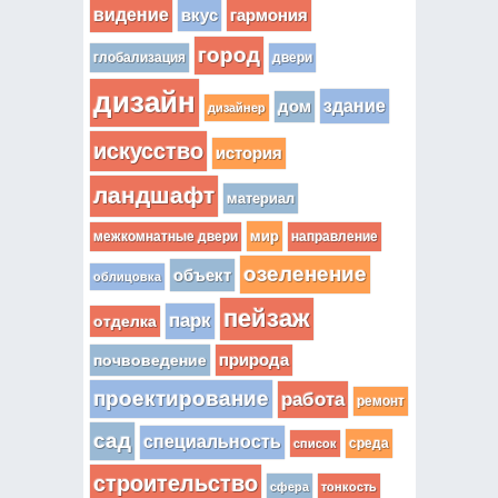
видение
вкус
гармония
город
глобализация
двери
дизайн
здание
дом
дизайнер
искусство
история
ландшафт
материал
мир
межкомнатные двери
направление
озеленение
объект
облицовка
пейзаж
парк
отделка
почвоведение
природа
проектирование
работа
ремонт
сад
специальность
среда
список
строительство
сфера
тонкость