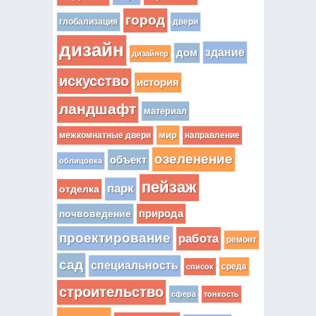
город
глобализация
двери
дизайн
здание
дом
дизайнер
искусство
история
ландшафт
материал
мир
межкомнатные двери
направление
озеленение
объект
облицовка
пейзаж
парк
отделка
почвоведение
природа
проектирование
работа
ремонт
сад
специальность
среда
список
строительство
сфера
тонкость