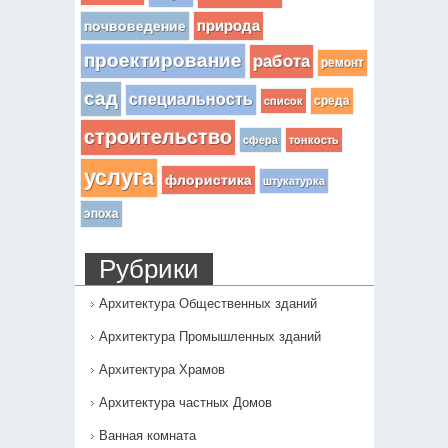
почвоведение
природа
проектирование
работа
ремонт
сад
специальность
среда
список
строительство
сфера
тонкость
услуга
флористика
штукатурка
эпоха
Рубрики
Архитектура Общественных зданий
Архитектура Промышленных зданий
Архитектура Храмов
Архитектура частных Домов
Ванная комната