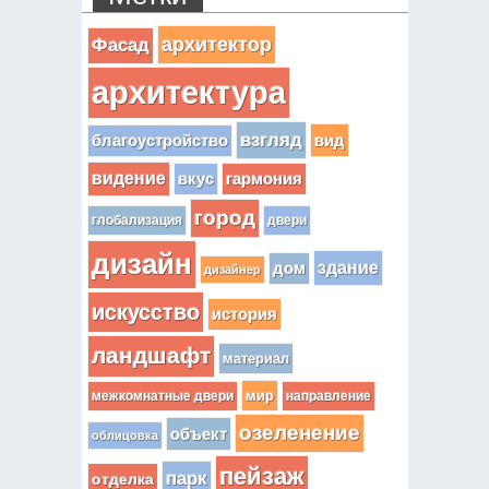
архитектор
Фасад
архитектура
взгляд
вид
благоустройство
видение
вкус
гармония
город
глобализация
двери
дизайн
здание
дом
дизайнер
искусство
история
ландшафт
материал
мир
межкомнатные двери
направление
озеленение
объект
облицовка
пейзаж
парк
отделка