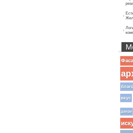
реа
Ест
Жел
Лог
ком
М
Фас
ар
благ
вкус
двери
иск