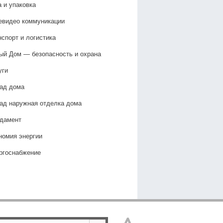
а и упаковка
евидео коммуникации
нспорт и логистика
ый Дом — безопасность и охрана
уги
ад дома
ад наружная отделка дома
дамент
номия энергии
ргоснабжение