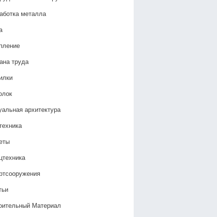
аботка металла
а
пление
ана труда
илки
олок
уальная архитектура
техника
еты
цтехника
ртсооружения
тьи
оительный Материал