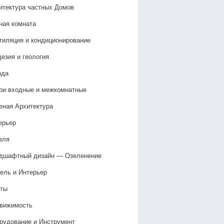
итектура частных Домов
ная комната
тиляция и кондиционирование
дезия и геология
ода
ри входные и межкомнатные
еная Архитектура
ерьер
вля
дшафтный дизайн — Озеленение‎
ель и Интерьер
ты
вижимость
рудование и Инструмент