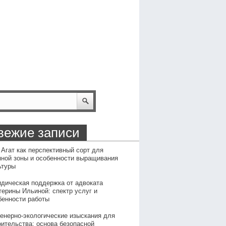
вежие записи
 Агат как перспективный сорт для
пной зоны и особенности выращивания
ьтуры
дическая поддержка от адвоката
терины Ильиной: спектр услуг и
бенности работы
енерно-экологические изыскания для
оительства: основа безопасной