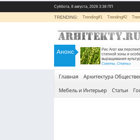
Суббота, 8 августа, 2026 3:38 ПП
TRENDING:
Trending#1
Trending#2
Tren
>
Инженерно-экологические изыскания
Есть решение для д
Анонс
для строительства: основа
Железнодорожный т
безопасной реализации проектов
<
Геодезия и геология
Геодезия и геология
,
Услуги
Главная
Архитектура Обществе
Мебель и Интерьер
Статьи
Го