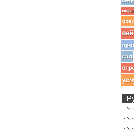
матер
напра
озе
пей
про
сад
стр
усл
Р
Арх
Арх
Арх