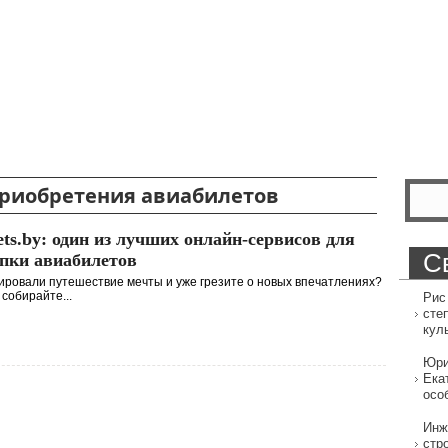
риобретения авиабилетов
ets.by: один из лучших онлайн-сервисов для
С
пки авиабилетов
ровали путешествие мечты и уже грезите о новых впечатлениях?
собирайте...
Рис
сте
кул
Юри
Ека
осо
Инж
стр