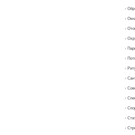
Обр
Окн
Ото
Охр
Пар
Пот
Рит
Сан
Сов
Спе
Спо
Ста
Стр