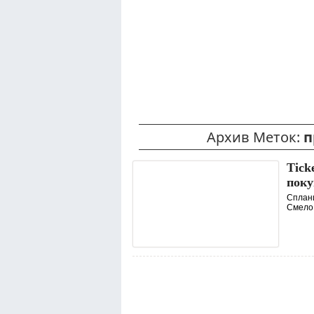
Архив Меток:
п
Tick
поку
Сплани
Смело 