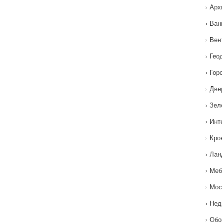
Арх
Ван
Вен
Гео
Гор
Две
Зел
Инт
Кро
Лан
Меб
Мос
Нед
Обо