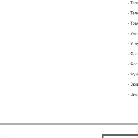
Тар
Тел
Тра
Умн
Усл
Фас
Фас
Фун
Эко
Эне