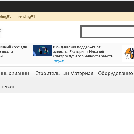
ding#3
Trending#4
вижения через
Логистика и комплексная перевозка грузов с
оннель
компанией АВАС ГРУПП
Транспорт и логистика
,
Услуги
нных зданий
Строительный Материал
Оборудование 
стевая