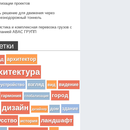
лизации проектов
ь решение для движения через
езнодорожный тоннель
истика и комплексная перевозка грузов с
панией АВАС ГРУПП
етки
архитектор
ад
хитектура
взгляд
вид
видение
оустройство
город
гармония
глобализация
дизайн
здание
дом
дизайнер
усство
ландшафт
история