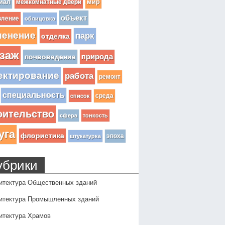
иал
мир
межкомнатные двери
объект
вление
облицовка
ленение
парк
отделка
заж
почвоведение
природа
ектирование
работа
ремонт
специальность
среда
список
оительство
сфера
тонкость
уга
флористика
эпоха
штукатурка
убрики
итектура Общественных зданий
итектура Промышленных зданий
итектура Храмов