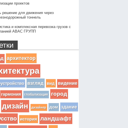
лизации проектов
ь решение для движения через
езнодорожный тоннель
истика и комплексная перевозка грузов с
панией АВАС ГРУПП
етки
архитектор
ад
хитектура
взгляд
вид
видение
оустройство
город
гармония
глобализация
дизайн
здание
дом
дизайнер
усство
ландшафт
история