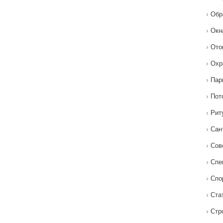
Обр
Окн
Ото
Охр
Пар
Пот
Рит
Сан
Сов
Спе
Спо
Ста
Стр