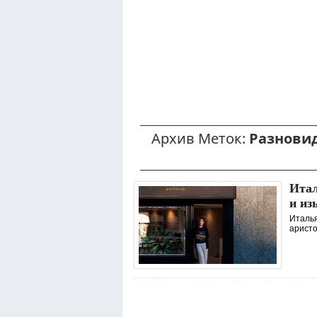
Архив Меток:
Разновид
Итал
и из
Италья
аристо