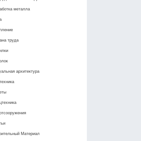
аботка металла
а
пление
ана труда
илки
олок
уальная архитектура
техника
еты
цтехника
ртсооружения
тьи
оительный Материал