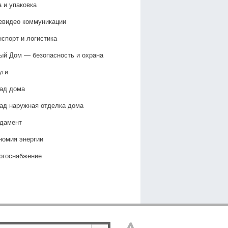
а и упаковка
евидео коммуникации
нспорт и логистика
ый Дом — безопасность и охрана
уги
ад дома
ад наружная отделка дома
дамент
номия энергии
ргоснабжение