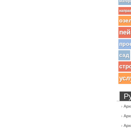
матер
напра
озе
пей
про
сад
стр
усл
Р
Арх
Арх
Арх