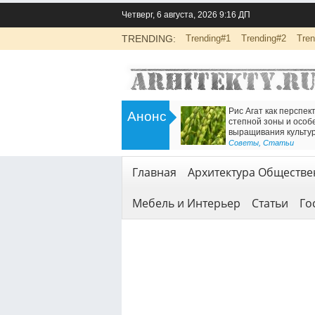
Четверг, 6 августа, 2026 9:16 ДП
TRENDING:
Trending#1
Trending#2
Tren
>
 от
Инженерно-экологические изыскания
Анонс
иной:
для строительства: основа
сти работы
безопасной реализации проектов
<
Геодезия и геология
,
Услуги
Главная
Архитектура Обществе
Мебель и Интерьер
Статьи
Го