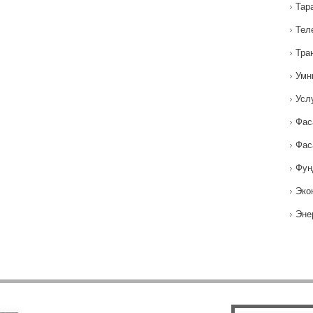
Тар
Тел
Тра
Умн
Усл
Фас
Фас
Фун
Эко
Эне