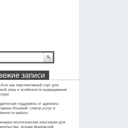
вежие записи
 Агат как перспективный сорт для
пной зоны и особенности выращивания
ьтуры
дическая поддержка от адвоката
терины Ильиной: спектр услуг и
бенности работы
енерно-экологические изыскания для
оительства: основа безопасной