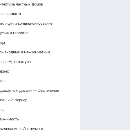
итектура частных Домов
ная комната
тиляция и кондиционирование
дезия и геология
ода
ри входные и межкомнатные
еная Архитектура
ерьер
вля
дшафтный дизайн — Озеленение‎
ель и Интерьер
ты
вижимость
рудование и Инструмент