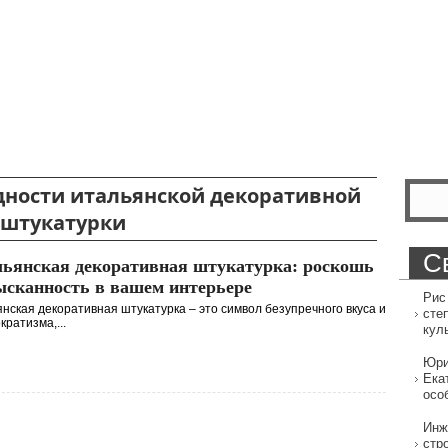
ности итальянской декоративной
штукатурки
С
ьянская декоративная штукатурка: роскошь
ысканность в вашем интерьере
Рис
нская декоративная штукатурка – это символ безупречного вкуса и
сте
кратизма,...
кул
Юри
Ека
осо
Инж
стр