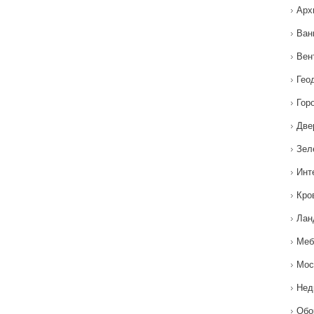
Арх
Ван
Вен
Гео
Гор
Две
Зел
Инт
Кро
Лан
Меб
Мос
Нед
Обо