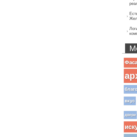
реа
Ест
Жел
Лог
ком
М
Фас
ар
благ
вкус
двери
иск