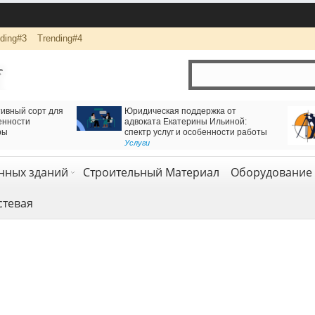
ding#3
Trending#4
Есть решение для движения через
Логистика и комплексная перевозка 
Железнодорожный тоннель
компанией АВАС ГРУПП
Геодезия и геология
Транспорт и логистика
,
Услуги
нных зданий
Строительный Материал
Оборудование 
стевая