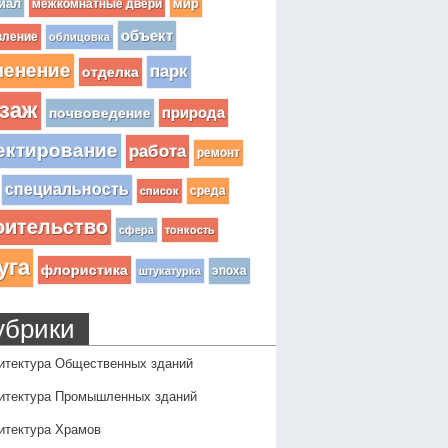
иал
мир
межкомнатные двери
объект
вление
облицовка
ленение
парк
отделка
заж
почвоведение
природа
ектирование
работа
ремонт
специальность
среда
список
оительство
сфера
тонкость
уга
флористика
эпоха
штукатурка
убрики
итектура Общественных зданий
итектура Промышленных зданий
итектура Храмов