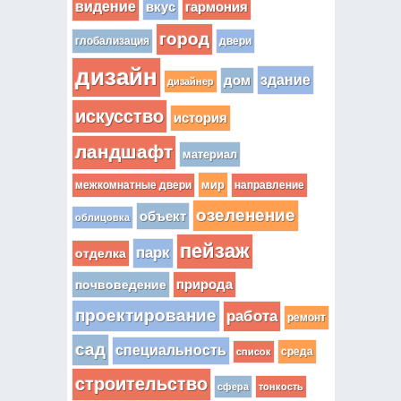
видение
вкус
гармония
город
глобализация
двери
дизайн
здание
дом
дизайнер
искусство
история
ландшафт
материал
мир
межкомнатные двери
направление
озеленение
объект
облицовка
пейзаж
парк
отделка
почвоведение
природа
проектирование
работа
ремонт
сад
специальность
среда
список
строительство
сфера
тонкость