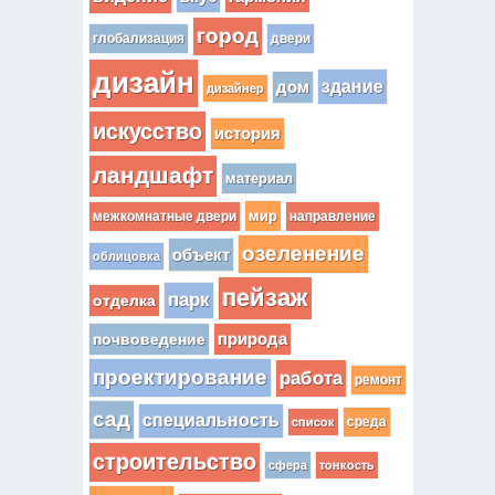
город
глобализация
двери
дизайн
здание
дом
дизайнер
искусство
история
ландшафт
материал
мир
межкомнатные двери
направление
озеленение
объект
облицовка
пейзаж
парк
отделка
почвоведение
природа
проектирование
работа
ремонт
сад
специальность
среда
список
строительство
сфера
тонкость