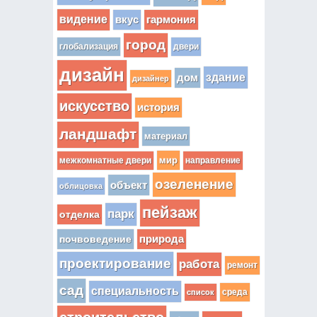
видение
вкус
гармония
город
глобализация
двери
дизайн
здание
дом
дизайнер
искусство
история
ландшафт
материал
мир
межкомнатные двери
направление
озеленение
объект
облицовка
пейзаж
парк
отделка
почвоведение
природа
проектирование
работа
ремонт
сад
специальность
среда
список