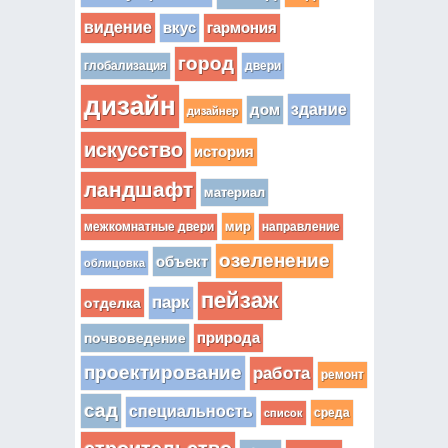
видение
вкус
гармония
город
глобализация
двери
дизайн
здание
дом
дизайнер
искусство
история
ландшафт
материал
мир
межкомнатные двери
направление
озеленение
объект
облицовка
пейзаж
парк
отделка
почвоведение
природа
проектирование
работа
ремонт
сад
специальность
среда
список