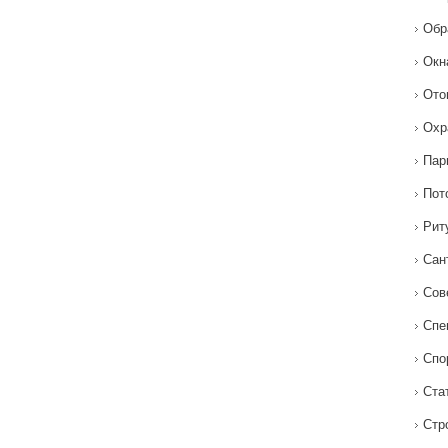
Обр
Окн
Ото
Охр
Пар
Пот
Рит
Сан
Сов
Спе
Спо
Ста
Стр