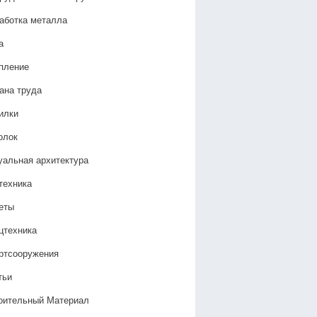
аботка металла
а
пление
ана труда
илки
олок
уальная архитектура
техника
еты
цтехника
ртсооружения
тьи
оительный Материал