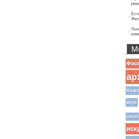
реа
Ест
Жел
Лог
ком
М
Фас
ар
благ
вкус
двери
иск