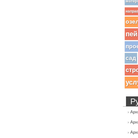
матер
напра
озе
пей
про
сад
стр
усл
Р
Арх
Арх
Арх