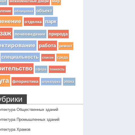
иал
мир
межкомнатные двери
объект
вление
облицовка
ленение
парк
отделка
заж
почвоведение
природа
ектирование
работа
ремонт
специальность
среда
список
оительство
сфера
тонкость
уга
флористика
эпоха
штукатурка
убрики
итектура Общественных зданий
итектура Промышленных зданий
итектура Храмов