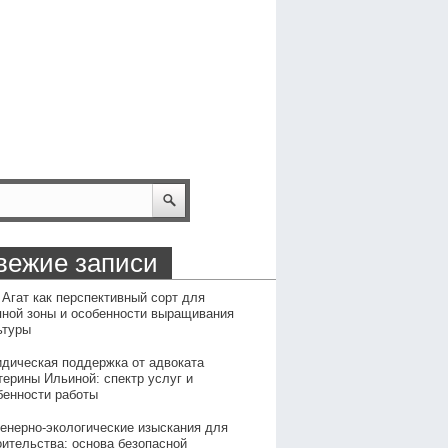
вежие записи
 Агат как перспективный сорт для
пной зоны и особенности выращивания
ьтуры
дическая поддержка от адвоката
терины Ильиной: спектр услуг и
бенности работы
енерно-экологические изыскания для
оительства: основа безопасной