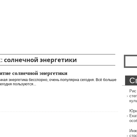
к:
солнечной энергетики
итие солнечной энергетики
С
ная энергетика бесспорно, очень популярна сегодня. Всё больше
егодня пользуются...
Рис
сте
кул
Юри
Ека
осо
Инж
стр