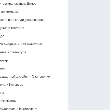
итектура частных Домов
ная комната
тиляция и кондиционирование
дезия и геология
ода
ри входные и межкомнатные
еная Архитектура
ерьер
вля
дшафтный дизайн — Озеленение‎
ель и Интерьер
ты
вижимость
рудование и Инструмент