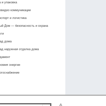
а и упаковка
евидео коммуникации
нспорт и логистика
ый Дом — безопасность и охрана
уги
ад дома
ад наружная отделка дома
дамент
номия энергии
ргоснабжение