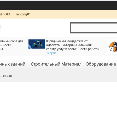
ding#3
Trending#4
ижения через
Логистика и комплексная перевозка грузов с
оннель
компанией АВАС ГРУПП
Транспорт и логистика
,
Услуги
нных зданий
Строительный Материал
Оборудование 
стевая