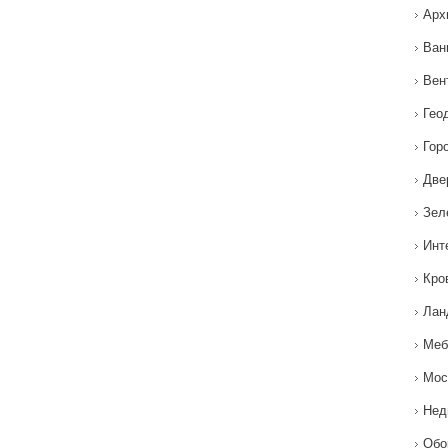
Арх
Ван
Вен
Гео
Гор
Две
Зел
Инт
Кро
Лан
Меб
Мос
Нед
Обо