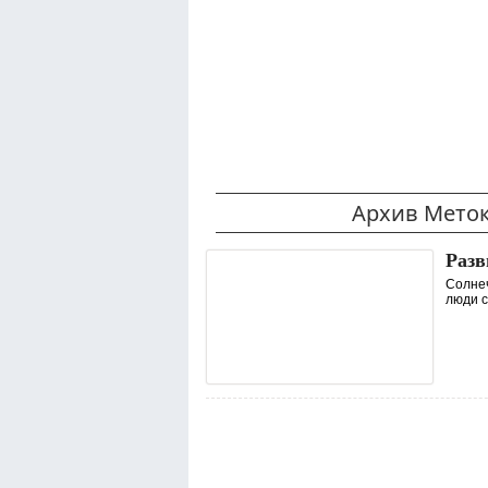
Архив Мето
Разв
Солнеч
люди с