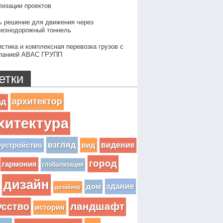
лизации проектов
ь решение для движения через
езнодорожный тоннель
истика и комплексная перевозка грузов с
панией АВАС ГРУПП
етки
архитектор
ад
хитектура
взгляд
вид
видение
оустройство
город
гармония
глобализация
дизайн
здание
дом
дизайнер
усство
ландшафт
история