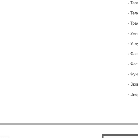
Тар
Тел
Тра
Умн
Усл
Фас
Фас
Фун
Эко
Эне