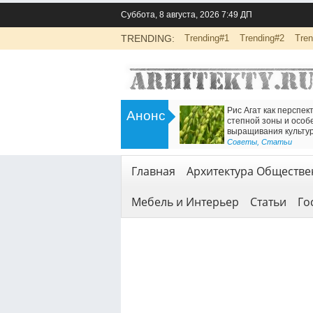
Суббота, 8 августа, 2026 7:49 ДП
TRENDING:
Trending#1
Trending#2
Tren
>
Инженерно-экологические изыскания
Есть решение для дв
Анонс
для строительства: основа
Железнодорожный т
безопасной реализации проектов
<
Геодезия и геология
Геодезия и геология
,
Услуги
Главная
Архитектура Обществе
Мебель и Интерьер
Статьи
Го