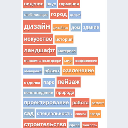
видение
вкус
гармония
город
глобализация
двери
дизайн
здание
дом
дизайнер
искусство
история
ландшафт
материал
мир
межкомнатные двери
направление
озеленение
объект
облицовка
пейзаж
парк
отделка
почвоведение
природа
проектирование
работа
ремонт
сад
специальность
среда
список
строительство
сфера
тонкость