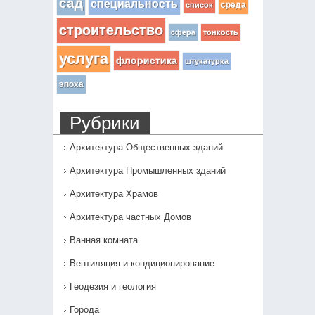
сад
специальность
среда
список
строительство
сфера
тонкость
услуга
флористика
штукатурка
эпоха
Рубрики
Архитектура Общественных зданий
Архитектура Промышленных зданий
Архитектура Храмов
Архитектура частных Домов
Ванная комната
Вентиляция и кондиционирование
Геодезия и геология
Города