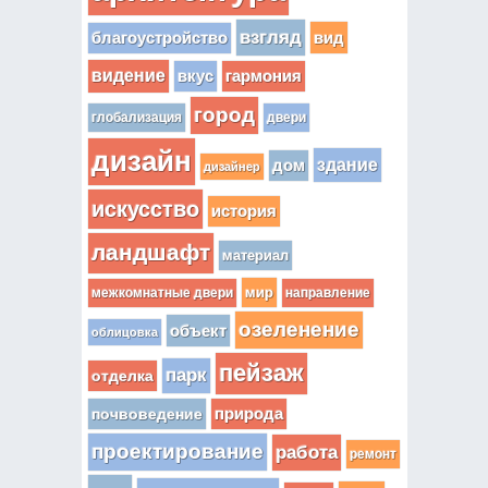
взгляд
вид
благоустройство
видение
вкус
гармония
город
глобализация
двери
дизайн
здание
дом
дизайнер
искусство
история
ландшафт
материал
мир
межкомнатные двери
направление
озеленение
объект
облицовка
пейзаж
парк
отделка
почвоведение
природа
проектирование
работа
ремонт