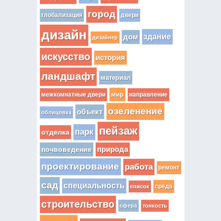
город
глобализация
двери
дизайн
здание
дом
дизайнер
искусство
история
ландшафт
материал
мир
межкомнатные двери
направление
озеленение
объект
облицовка
пейзаж
парк
отделка
почвоведение
природа
проектирование
работа
ремонт
сад
специальность
среда
список
строительство
сфера
тонкость