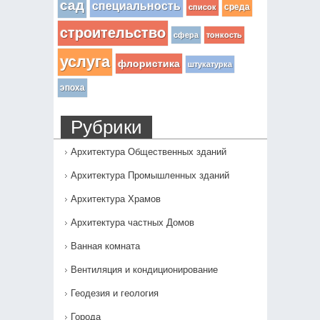
сад
специальность
среда
список
строительство
сфера
тонкость
услуга
флористика
штукатурка
эпоха
Рубрики
Архитектура Общественных зданий
Архитектура Промышленных зданий
Архитектура Храмов
Архитектура частных Домов
Ванная комната
Вентиляция и кондиционирование
Геодезия и геология
Города