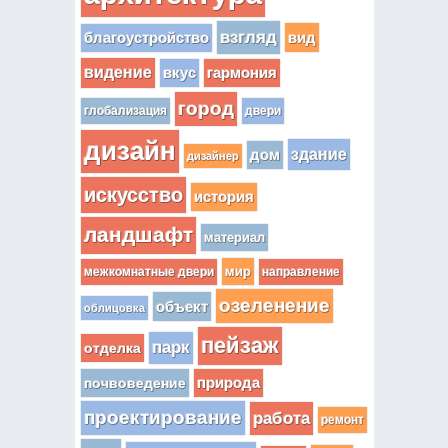
взгляд
вид
благоустройство
видение
вкус
гармония
город
глобализация
двери
дизайн
здание
дом
дизайнер
искусство
история
ландшафт
материал
мир
межкомнатные двери
направление
озеленение
объект
облицовка
пейзаж
парк
отделка
почвоведение
природа
проектирование
работа
ремонт