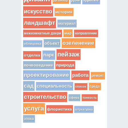
дизайнер
искусство
история
ландшафт
материал
мир
межкомнатные двери
направление
озеленение
объект
облицовка
пейзаж
парк
отделка
почвоведение
природа
проектирование
работа
ремонт
сад
специальность
среда
список
строительство
сфера
тонкость
услуга
флористика
штукатурка
эпоха