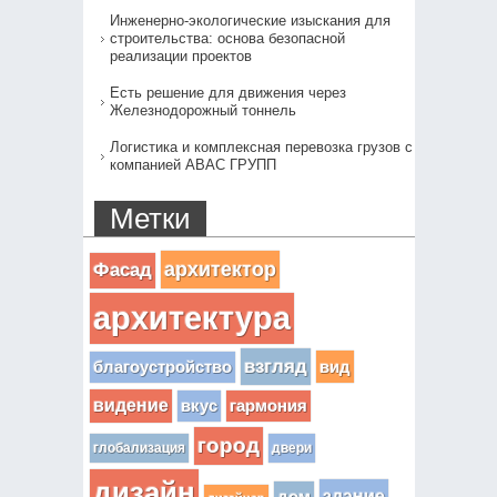
Инженерно-экологические изыскания для
строительства: основа безопасной
реализации проектов
Есть решение для движения через
Железнодорожный тоннель
Логистика и комплексная перевозка грузов с
компанией АВАС ГРУПП
Метки
архитектор
Фасад
архитектура
взгляд
вид
благоустройство
видение
вкус
гармония
город
глобализация
двери
дизайн
здание
дом