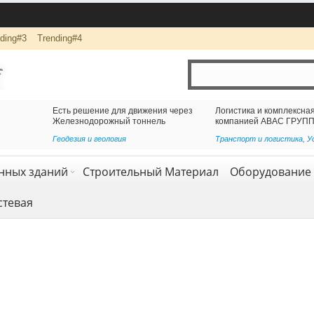
ding#3
Trending#4
ижения через
Логистика и комплексная перевозка грузов с
оннель
компанией АВАС ГРУПП
Транспорт и логистика
,
Услуги
нных зданий
Строительный Материал
Оборудование 
стевая