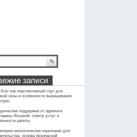
вежие записи
 Агат как перспективный сорт для
пной зоны и особенности выращивания
ьтуры
дическая поддержка от адвоката
терины Ильиной: спектр услуг и
бенности работы
енерно-экологические изыскания для
оительства: основа безопасной