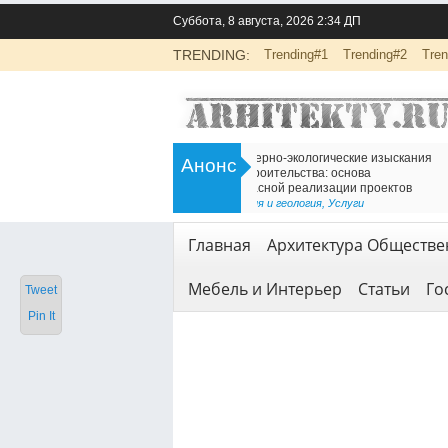
Суббота, 8 августа, 2026 2:34 ДП
TRENDING:
Trending#1
Trending#2
Tren
>
Инженерно-экологические изыскания
Есть решение для дв
Анонс
для строительства: основа
Железнодорожный т
безопасной реализации проектов
<
Геодезия и геология
Геодезия и геология
,
Услуги
Главная
Архитектура Обществе
Мебель и Интерьер
Статьи
Го
Tweet
Pin It