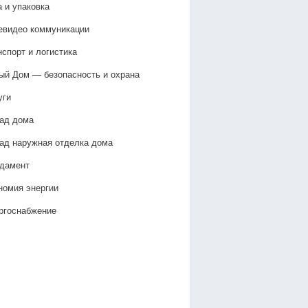
а и упаковка
евидео коммуникации
нспорт и логистика
ый Дом — безопасность и охрана
уги
ад дома
ад наружная отделка дома
дамент
номия энергии
ргоснабжение