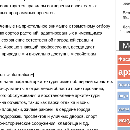
реа
оводствуется правилом сотворения своих самых
ных программных проектов.
Ест
Жел
ченные на пристальное внимание к грамотному отбору
Лог
ком
ю сортов растений, адаптированных к имеющимся
 сохранение естественной природной среды и
М
е. Хорошо знающий профессионал, всегда даст
 природным и визуально доступным свойствам
Фас
ар
con=»information»]
я ландшафтной архитектуры имеет обширний характер.
благ
консультанты в отраслевой области проектирования,
кого обслуживания и восстановление архитектуры
вкус
на объектов, таких как парки отдыха и зоны
е площадки, жилые районы, в сердине города
двери
лодорожек, проспектов и уличных дворов, спорт
иск
о-исторические сооружения, кладбища и т.д.