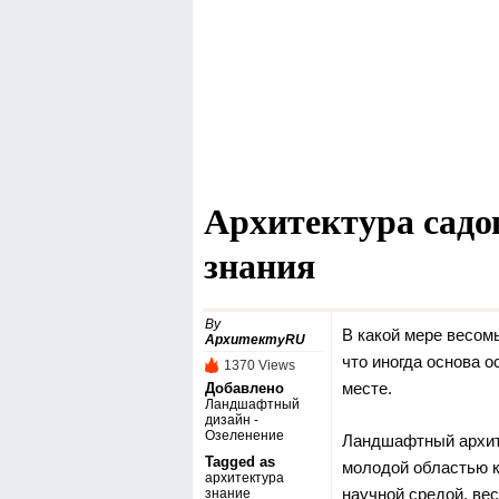
Архитектура садо
знания
By
В какой мере весом
АрхитектуRU
что иногда основа 
1370 Views
месте.
Добавлено
Ландшафтный
дизайн -
Озеленение‎
Ландшафтный
архит
Tagged as
молодой областью к
архитектура
научной средой, ве
знание