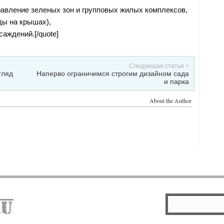
равление зеленых зон и групповых жилых комплексов,
ды на крышах),
аждений.[/quote]
Следующая статья >
гляд
Наперво ограничимся строгим дизайном сада
и парка
About the Author