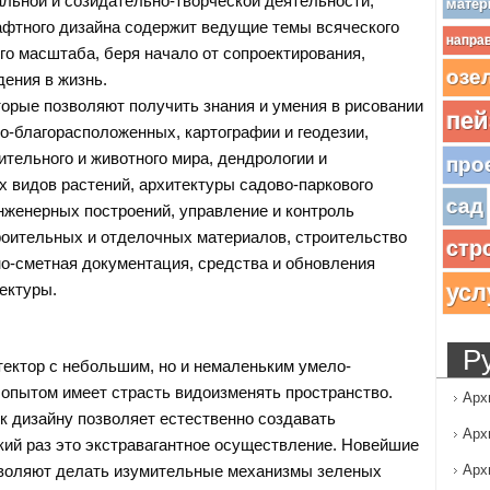
ьной и созидательно-творческой деятельности,
матер
фтного дизайна содержит ведущие темы всяческого
напра
го масштаба, беря начало от сопроектирования,
озе
дения в жизнь.
орые позволяют получить знания и умения в рисовании
пей
ко-благорасположенных, картографии и геодезии,
ительного и животного мира, дендрологии и
про
 видов растений, архитектуры садово-паркового
сад
инженерных построений, управление и контроль
оительных и отделочных материалов, строительство
стр
но-сметная документация, средства и обновления
усл
ектуры.
Р
ктор с небольшим, но и немаленьким умело-
пытом имеет страсть видоизменять пространство.
Арх
к дизайну позволяет естественно создавать
Арх
який раз это экстравагантное осуществление. Новейшие
зволяют делать изумительные механизмы зеленых
Арх