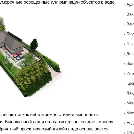
умеречные освещенные иллюминации объектов в воде.
Арх
Ван
Вен
Гео
Гор
Две
Зел
Инт
Кро
Лан
Меб
Мос
тличаются как небо и земля стили и выполнять
. Высаженный сад и его характер, воссоздает манеру
Нед
Приятный проектируемый дизайн сада основывается
Обо