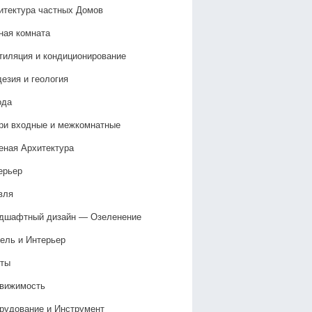
итектура частных Домов
ная комната
тиляция и кондиционирование
дезия и геология
ода
ри входные и межкомнатные
еная Архитектура
ерьер
вля
дшафтный дизайн — Озеленение‎
ель и Интерьер
ты
вижимость
рудование и Инструмент