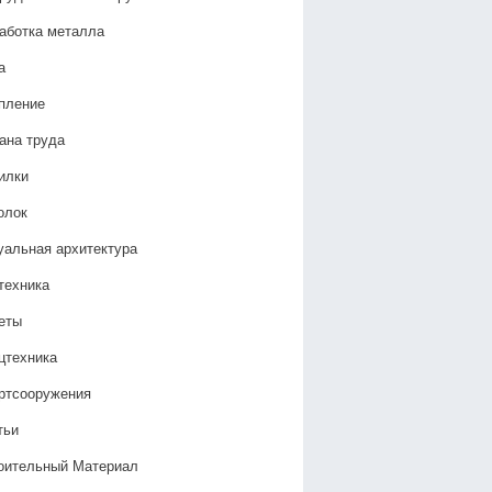
аботка металла
а
пление
ана труда
илки
олок
уальная архитектура
техника
еты
цтехника
ртсооружения
тьи
оительный Материал