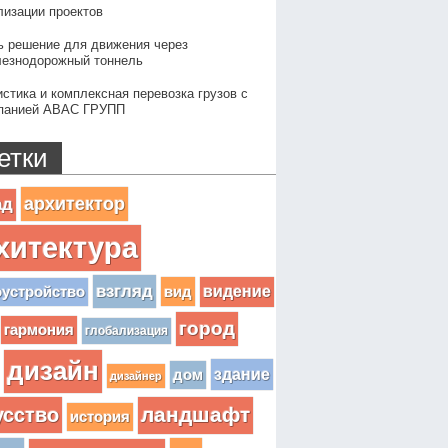
лизации проектов
ь решение для движения через
езнодорожный тоннель
истика и комплексная перевозка грузов с
панией АВАС ГРУПП
етки
архитектор
ад
хитектура
взгляд
вид
видение
оустройство
город
гармония
глобализация
дизайн
здание
дом
дизайнер
усство
ландшафт
история