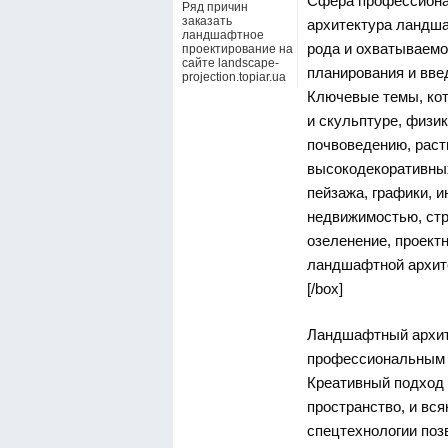
Сфера профессионал
Ряд причин
заказать
архитектура ландша
ландшафтное
рода и охватываемо
проектирование на
сайте landscape-
планирования и вве
projection.topiar.ua
Ключевые темы, кот
и скульптуре, физи
почвоведению, раст
высокодекоративных
пейзажа, графики, 
недвижимостью, стр
озеленение, проект
ландшафтной архит
[/box]
Ландшафтный архите
профессиональным о
Креативный подход 
пространство, и вс
спецтехнологии по