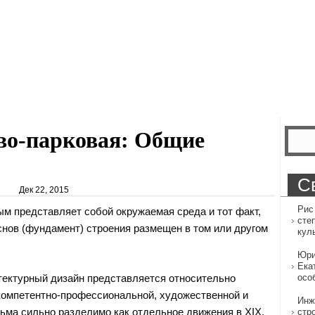
во-парковая: Общие
С
Дек 22, 2015
Рис
ым представляет собой окружаемая среда и тот факт,
сте
основ (фундамент) строения размещен в том или другом
кул
Юри
Ека
ектурный дизайн представляется относительно
осо
омпетентно-профессиональной, художественной и
Инж
сьма сильно разделимо как отдельное движения в XIX.
стр