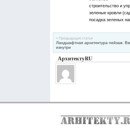
строительство и уп
зеленые кровли (са
посадка зеленых нас
< Предыдущая статья
Ландшафтная архитектура пейзаж. Вз
изнутри
АрхитектуRU