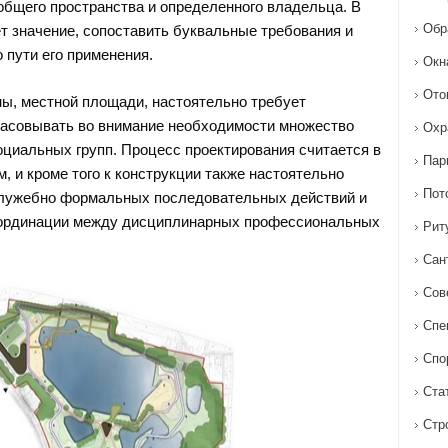
общего пространства и определенного владельца. В
Обр
т значение, сопоставить буквальные требования и
 пути его применения.
Окн
Ото
ны, местной площади, настоятельно требует
асовывать во внимание необходимости множество
Охр
циальных групп. Процесс проектирования считается в
Пар
, и кроме того к конструкции также настоятельно
Пот
служебно формальных последовательных действий и
оординации между дисциплинарных профессиональных
Рит
Сан
Сов
Спе
Спо
Ста
Стр