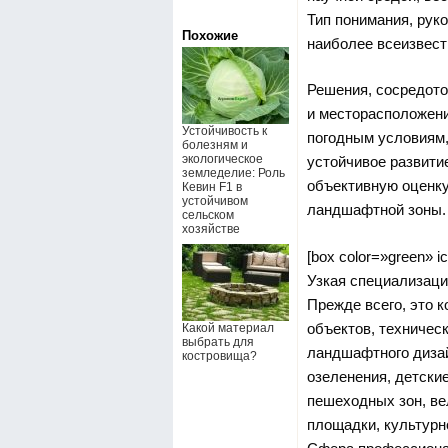
Тип понимания, рук
Похожие
наиболее всеизвест
Решения, сосредото
и месторасположени
Устойчивость к
погодным условиям,
болезням и
экологическое
устойчивое развити
земледелие: Роль
объективную оценку
Кевин F1 в
устойчивом
ландшафтной зоны.
сельском
хозяйстве
[box color=»green» i
Узкая специализаци
Прежде всего, это 
объектов, техничес
Какой материал
выбрать для
ландшафтного дизай
костровища?
озеленения, детски
пешеходных зон, ве
площадки, культурн