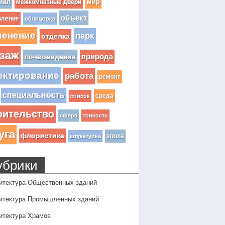
иал
мир
межкомнатные двери
объект
вление
облицовка
ленение
парк
отделка
заж
почвоведение
природа
ектирование
работа
ремонт
специальность
среда
список
оительство
сфера
тонкость
уга
флористика
эпоха
штукатурка
убрики
итектура Общественных зданий
итектура Промышленных зданий
итектура Храмов