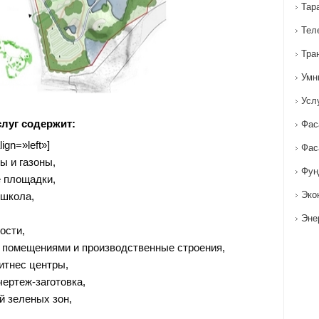
Тар
Тел
Тра
Умн
Усл
луг содержит:
Фас
ign=»left»]
Фас
ы и газоны,
Фун
 площадки,
Эко
 школа,
Эне
ости,
 помещениями и производственные строения,
итнес центры,
ертеж-заготовка,
й зеленых зон,