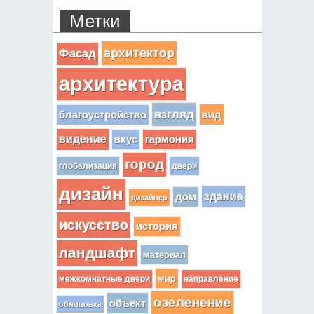
Метки
архитектор
Фасад
архитектура
взгляд
вид
благоустройство
видение
вкус
гармония
город
глобализация
двери
дизайн
здание
дом
дизайнер
искусство
история
ландшафт
материал
мир
межкомнатные двери
направление
озеленение
объект
облицовка