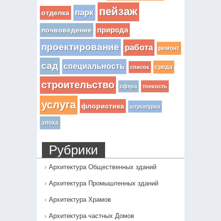
пейзаж
парк
отделка
почвоведение
природа
проектирование
работа
ремонт
сад
специальность
среда
список
строительство
сфера
тонкость
услуга
флористика
штукатурка
эпоха
Рубрики
Архитектура Общественных зданий
Архитектура Промышленных зданий
Архитектура Храмов
Архитектура частных Домов