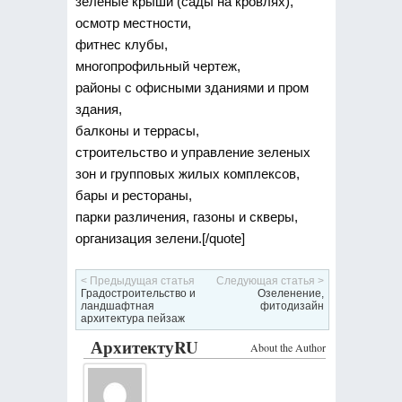
зеленые крыши (сады на кровлях),
осмотр местности,
фитнес клубы,
многопрофильный чертеж,
районы с офисными зданиями и пром
здания,
балконы и террасы,
строительство и управление зеленых
зон и групповых жилых комплексов,
бары и рестораны,
парки различения, газоны и скверы,
организация зелени.[/quote]
< Предыдущая статья
Следующая статья >
Градостроительство и
Озеленение,
ландшафтная
фитодизайн
архитектура пейзаж
АрхитектуRU
About the Author