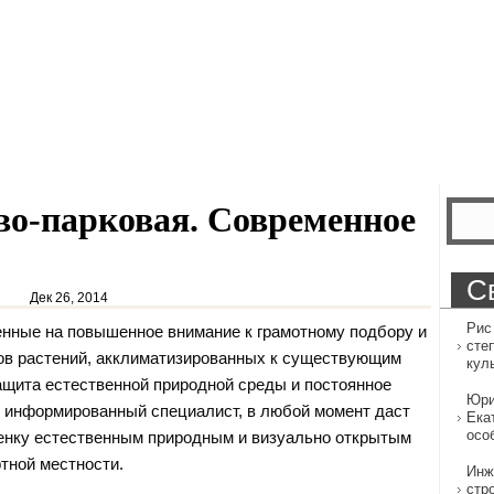
во-парковая. Современное
С
Дек 26, 2014
Рис
нные на повышенное внимание к грамотному подбору и
сте
ов растений, акклиматизированных к существующим
кул
щита естественной природной среды и постоянное
Юри
 информированный специалист, в любой момент даст
Ека
осо
енку естественным природным и визуально открытым
тной местности.
Инж
стр