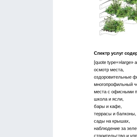
Спектр услуг соде
[quote type=»large» al
осмотр места,
оздоровительные ф
многопрофильный ч
места с офисными 
школа и ясли,
бары и кафе,
террасы и балконы,
сады на крышах,
наблюдение за зеле
строительство и уп