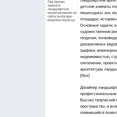
ландшафтной архите
Ряд причин
заказать
детские комнаты пл
ландшафтное
пешеходных зон, ве
проектирование на
сайте landscape-
площадки, историко
projection.topiar.ua
Основные задачи, к
художественном рис
геодезии, почвоведе
декоративных видов
графики, инженерны
недвижимостью, стр
озеленение, проект
архитектуры ландша
[/box]
Дизайнер ландшафтн
профессиональным о
Высоко творческий 
пространство, и вся
появившийся позво