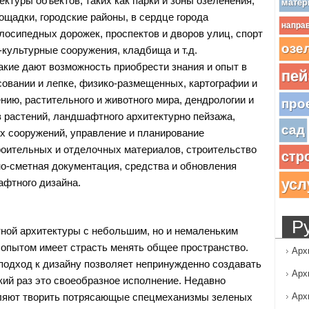
ктуры объектов, таких как парки и зоны озеленения,
матер
ощадки, городские районы, в сердце города
напра
лосипедных дорожек, проспектов и дворов улиц, спорт
озе
-культурные сооружения, кладбища и т.д.
акие дают возможность приобрести знания и опыт в
пей
овании и лепке, физико-размещенных, картографии и
нию, растительного и животного мира, дендрологии и
про
 растений, ландшафтного архитектурно пейзажа,
сад
х сооружений, управление и планирование
оительных и отделочных материалов, строительство
стр
но-сметная документация, средства и обновления
усл
фтного дизайна.
Р
ой архитектуры с небольшим, но и немаленьким
пытом имеет страсть менять общее пространство.
Арх
подход к дизайну позволяет непринужденно создавать
Арх
кий раз это своеобразное исполнение. Недавно
ляют творить потрясающые спецмеханизмы зеленых
Арх