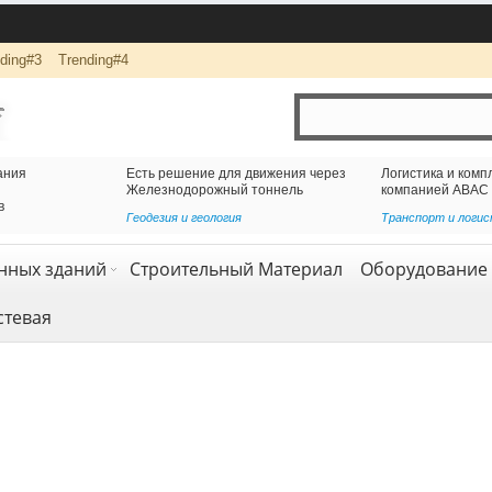
ding#3
Trending#4
ижения через
Логистика и комплексная перевозка грузов с
оннель
компанией АВАС ГРУПП
Транспорт и логистика
,
Услуги
нных зданий
Строительный Материал
Оборудование 
стевая