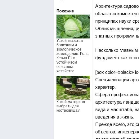
Архитектура садово
Похожие
областью компетент
принципах науки ср
Облик мышления, ру
знатных программны
Устойчивость к
болезням и
экологическое
Насколько главным я
земледелие: Роль
фундамент как осно
Кевин F1 в
устойчивом
сельском
хозяйстве
[box color=»black» ic
Специализация арх
характер.
Сфера профессионал
архитектура ландша
Какой материал
выбрать для
вида и масштаба, н
костровища?
введения в жизнь.
Прежде всего, это 
объектов, инженерн