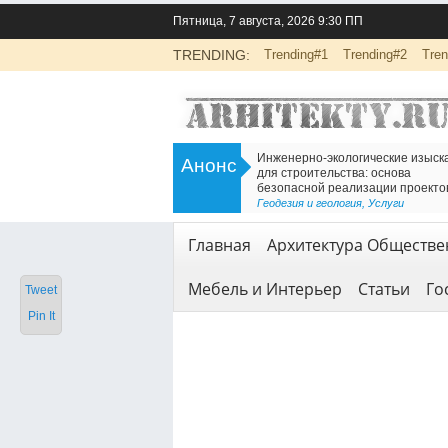
Пятница, 7 августа, 2026 9:30 ПП
TRENDING:
Trending#1
Trending#2
Tren
>
Инженерно-экологические изыскания
Есть решение для дв
Анонс
для строительства: основа
Железнодорожный т
безопасной реализации проектов
<
Геодезия и геология
Геодезия и геология
,
Услуги
Главная
Архитектура Обществе
Мебель и Интерьер
Статьи
Го
Tweet
Pin It