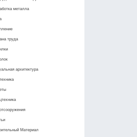
аботка металла
а
пление
ана труда
илки
олок
уальная архитектура
техника
еты
цтехника
ртсооружения
тьи
оительный Материал