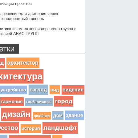
лизации проектов
ь решение для движения через
езнодорожный тоннель
истика и комплексная перевозка грузов с
панией АВАС ГРУПП
етки
архитектор
ад
хитектура
взгляд
вид
видение
оустройство
город
гармония
глобализация
дизайн
здание
дом
дизайнер
усство
ландшафт
история