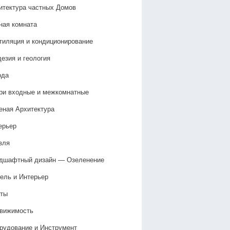
итектура частных Домов
ная комната
тиляция и кондиционирование
дезия и геология
ода
ри входные и межкомнатные
еная Архитектура
ерьер
вля
дшафтный дизайн — Озеленение‎
ель и Интерьер
ты
вижимость
рудование и Инструмент