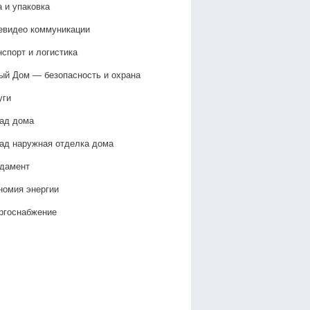
а и упаковка
евидео коммуникации
нспорт и логистика
ый Дом — безопасность и охрана
уги
ад дома
ад наружная отделка дома
дамент
номия энергии
ргоснабжение