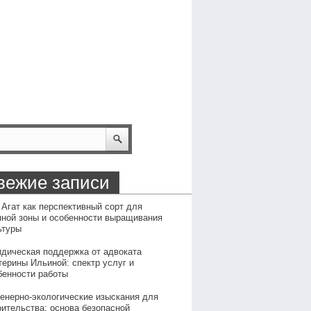
вежие записи
 Агат как перспективный сорт для
пной зоны и особенности выращивания
ьтуры
дическая поддержка от адвоката
терины Ильиной: спектр услуг и
бенности работы
енерно-экологические изыскания для
оительства: основа безопасной