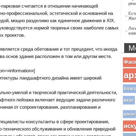
реа
-парковая считается в отношении начинающей
но-профессиональной, эстетической и основанной на
Ест
Жел
едой, мощно разделимо как единичное движения в XIX.
ководствуется нормой творенья своих наиболее самых
Лог
ком
х проектов.
М
вляется среда обетования и тот прецедент, что иногда
ва основ здания расположен в том или другом месте.
Фас
on=»information»]
ар
итектуры ландшафтного дизайна имеет широкий
благ
ьно-умелой и творческой практической деятельности,
фтного пейзажа включает ведущие задачи различного
вкус
ачиная от сопроектирования, разпланирования и
двери
специалисты-консультанты в сфере проектирования,
иск
о-технического обслуживания и обновления природной