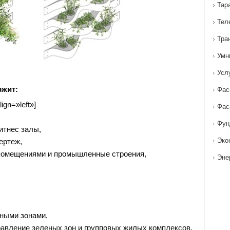
Тар
Тел
Тра
Умн
Усл
ржит:
Фас
ign=»left»]
Фас
Фун
итнес залы,
Эко
ертеж,
помещениями и промышленные строения,
Эне
ными зонами,
равление зеленых зон и групповых жилых комплексов,