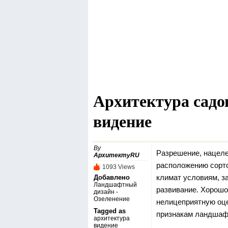
Архитектура садо
видение
By
Разрешение, нацеле
АрхитектуRU
расположению сорт
1093 Views
климат условиям,
за
Добавлено
Ландшафтный
развивание. Хорошо
дизайн -
Озеленение‎
нелицеприятную оц
Tagged as
признакам ландшаф
архитектура
видение