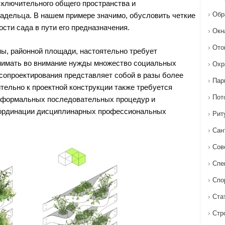
ключительного общего пространства и
Обр
адельца. В нашем примере значимо, обусловить четкие
сти сада в пути его предназначения.
Окн
Ото
ны, районной площади, настоятельно требует
нимать во внимание нужды множество социальных
Охр
 сопроектирования представляет собой в разы более
Пар
тельно к проектной конструкции также требуется
Пот
 формальных последовательных процедур и
оординации дисциплинарных профессиональных
Рит
Сан
Сов
Спе
Спо
Ста
Стр