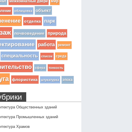
иал
мир
межкомнатные двери
объект
вление
облицовка
ленение
парк
отделка
заж
почвоведение
природа
ектирование
работа
ремонт
специальность
среда
список
оительство
сфера
тонкость
уга
флористика
эпоха
штукатурка
убрики
итектура Общественных зданий
итектура Промышленных зданий
итектура Храмов