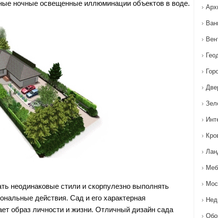
ные ночные освещенные иллюминации объектов в воде.
Арх
Ван
Вен
Гео
Гор
Две
Зел
Инт
Кро
Лан
Меб
Мос
ть неодинаковые стили и скорпулезно выполнять
нальные действия. Сад и его характерная
Нед
ает образ личности и жизни. Отличный дизайн сада
Обо