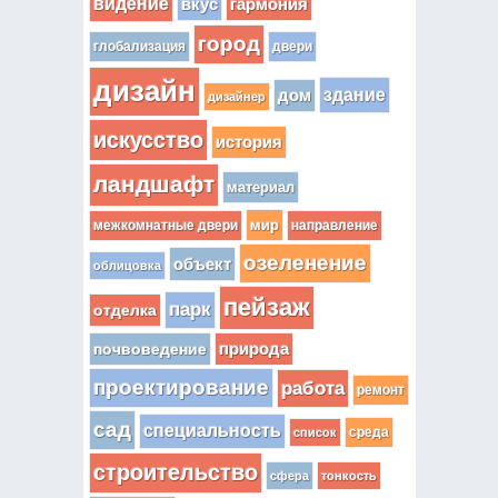
видение
вкус
гармония
город
глобализация
двери
дизайн
здание
дом
дизайнер
искусство
история
ландшафт
материал
мир
межкомнатные двери
направление
озеленение
объект
облицовка
пейзаж
парк
отделка
почвоведение
природа
проектирование
работа
ремонт
сад
специальность
среда
список
строительство
сфера
тонкость