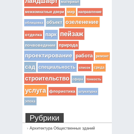
ландшафт
материал
мир
межкомнатные двери
направление
озеленение
объект
облицовка
пейзаж
парк
отделка
почвоведение
природа
проектирование
работа
ремонт
сад
специальность
среда
список
строительство
сфера
тонкость
услуга
флористика
штукатурка
эпоха
Рубрики
Архитектура Общественных зданий