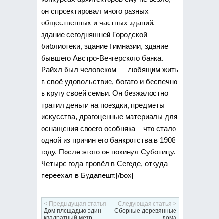
он спроектировал много разных
общественных и частных зданий:
здание сегодняшней Городской
библиотеки, здание Гимназии, здание
бывшего Австро-Венгерского банка.
Райхл был человеком — любящим жить
в своё удовольствие, богато и беспечно
в кругу своей семьи. Он безжалостно
тратил деньги на поездки, предметы
искусства, драгоценные материалы для
оснащения своего особняка – что стало
одной из причин его банкротства в 1908
году. После этого он покинул Суботицу.
Четыре года провёл в Сегеде, откуда
переехал в Будапешт.[/box]
< Предыдущая статья
Следующая статья >
Дом площадью один
Сборные деревянные
квадратный метр
дома