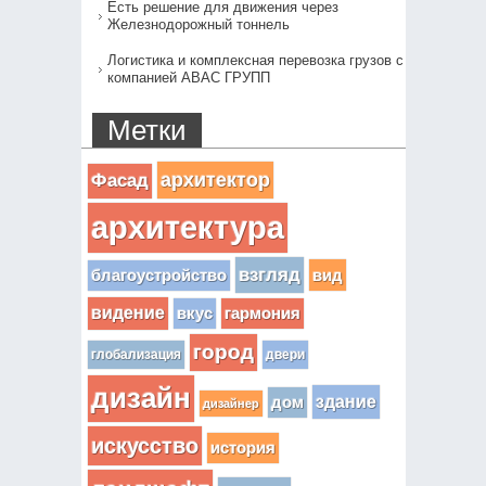
Есть решение для движения через
Железнодорожный тоннель
Логистика и комплексная перевозка грузов с
компанией АВАС ГРУПП
Метки
архитектор
Фасад
архитектура
взгляд
вид
благоустройство
видение
вкус
гармония
город
глобализация
двери
дизайн
здание
дом
дизайнер
искусство
история